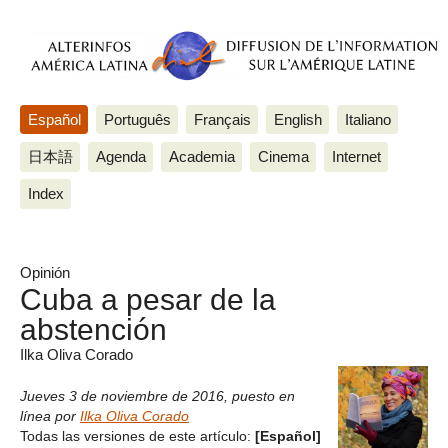
Español
Português
Français
English
Italiano
日本語
Agenda
Academia
Cinema
Internet
Index
Opinión
Cuba a pesar de la
abstención
Ilka Oliva Corado
Jueves 3 de noviembre de 2016
,
puesto en
línea por
Ilka Oliva Corado
Todas las versiones de este artículo:
[Español]