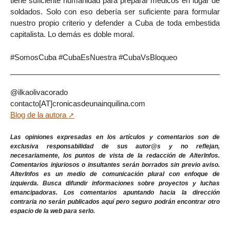
tiene suficiente humanidad para preparar médicos en lugar de
soldados. Solo con eso debería ser suficiente para formular
nuestro propio criterio y defender a Cuba de toda embestida
capitalista. Lo demás es doble moral.
#SomosCuba #CubaEsNuestra #CubaVsBloqueo
@ilkaolivacorado
contacto[AT]cronicasdeunainquilina.com
Blog de la autora
Las opiniones expresadas en los artículos y comentarios son de
exclusiva responsabilidad de sus autor@s y no reflejan,
necesariamente, los puntos de vista de la redacción de AlterInfos.
Comentarios injuriosos o insultantes serán borrados sin previo aviso.
AlterInfos es un medio de comunicación plural con enfoque de
izquierda. Busca difundir informaciones sobre proyectos y luchas
emancipadoras. Los comentarios apuntando hacia la dirección
contraria no serán publicados aquí pero seguro podrán encontrar otro
espacio de la web para serlo.