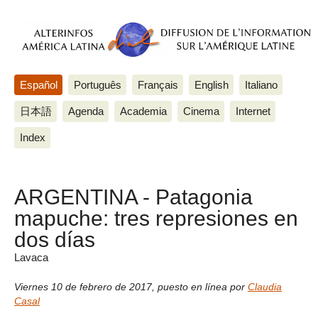
Español
Português
Français
English
Italiano
日本語
Agenda
Academia
Cinema
Internet
Index
ARGENTINA - Patagonia
mapuche: tres represiones en
dos días
Lavaca
Viernes 10 de febrero de 2017
,
puesto en línea por
Claudia
Casal