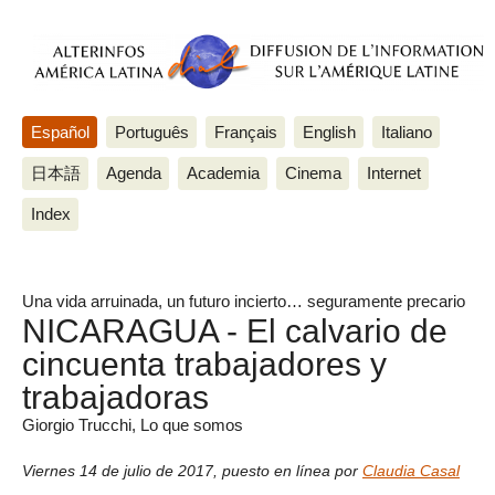
Español
Português
Français
English
Italiano
日本語
Agenda
Academia
Cinema
Internet
Index
Una vida arruinada, un futuro incierto… seguramente precario
NICARAGUA - El calvario de
cincuenta trabajadores y
trabajadoras
Giorgio Trucchi, Lo que somos
Viernes 14 de julio de 2017
,
puesto en línea por
Claudia Casal