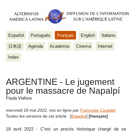
Español
Português
Français
English
Italiano
日本語
Agenda
Academia
Cinema
Internet
Index
ARGENTINE - Le jugement
pour le massacre de Napalpí
Paula Viafora
mercredi 18 mai 2022
,
mis en ligne par
Françoise Couëdel
Toutes les versions de cet article :
[
Español
]
[français]
18 avril 2022 - C’est un procès historique chargé de se