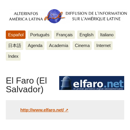
Español
Português
Français
English
Italiano
日本語
Agenda
Academia
Cinema
Internet
Index
El Faro (El
Salvador)
http://www.elfaro.net/