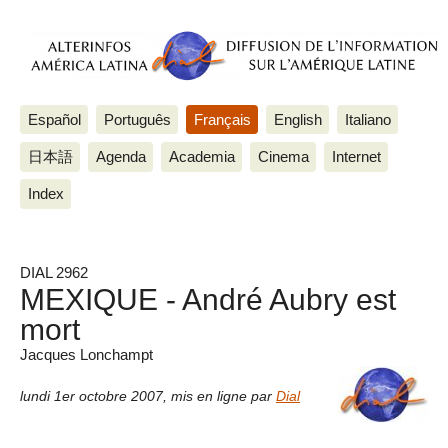
Español
Português
Français
English
Italiano
日本語
Agenda
Academia
Cinema
Internet
Index
DIAL 2962
MEXIQUE - André Aubry est
mort
Jacques Lonchampt
lundi 1er octobre 2007
,
mis en ligne par
Dial