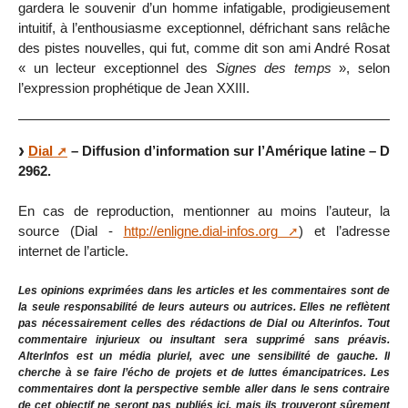
gardera le souvenir d’un homme infatigable, prodigieusement
intuitif, à l’enthousiasme exceptionnel, défrichant sans relâche
des pistes nouvelles, qui fut, comme dit son ami André Rosat
« un lecteur exceptionnel des
Signes des temps
», selon
l’expression prophétique de Jean XXIII.
Dial
– Diffusion d’information sur l’Amérique latine – D
2962.
En cas de reproduction, mentionner au moins l’auteur, la
source (Dial -
http://enligne.dial-infos.org
) et l’adresse
internet de l’article.
Les opinions exprimées dans les articles et les commentaires sont de
la seule responsabilité de leurs auteurs ou autrices. Elles ne reflètent
pas nécessairement celles des rédactions de Dial ou Alterinfos. Tout
commentaire injurieux ou insultant sera supprimé sans préavis.
AlterInfos est un média pluriel, avec une sensibilité de gauche. Il
cherche à se faire l’écho de projets et de luttes émancipatrices. Les
commentaires dont la perspective semble aller dans le sens contraire
de cet objectif ne seront pas publiés ici, mais ils trouveront sûrement