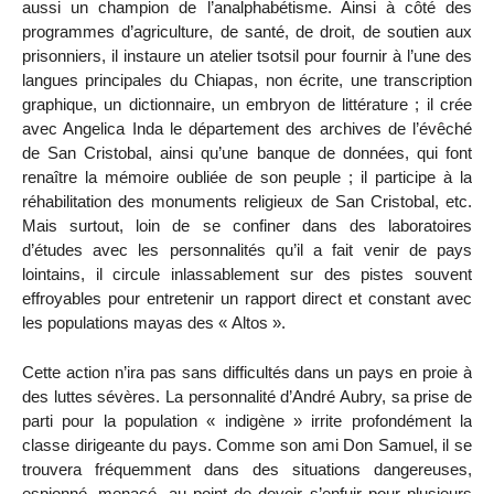
aussi un champion de l’analphabétisme. Ainsi à côté des
programmes d’agriculture, de santé, de droit, de soutien aux
prisonniers, il instaure un atelier tsotsil pour fournir à l’une des
langues principales du Chiapas, non écrite, une transcription
graphique, un dictionnaire, un embryon de littérature ; il crée
avec Angelica Inda le département des archives de l’évêché
de San Cristobal, ainsi qu’une banque de données, qui font
renaître la mémoire oubliée de son peuple ; il participe à la
réhabilitation des monuments religieux de San Cristobal, etc.
Mais surtout, loin de se confiner dans des laboratoires
d’études avec les personnalités qu’il a fait venir de pays
lointains, il circule inlassablement sur des pistes souvent
effroyables pour entretenir un rapport direct et constant avec
les populations mayas des « Altos ».
Cette action n’ira pas sans difficultés dans un pays en proie à
des luttes sévères. La personnalité d’André Aubry, sa prise de
parti pour la population « indigène » irrite profondément la
classe dirigeante du pays. Comme son ami Don Samuel, il se
trouvera fréquemment dans des situations dangereuses,
espionné, menacé, au point de devoir s’enfuir pour plusieurs