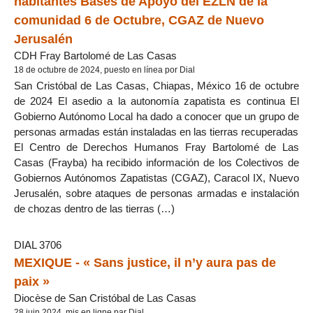
habitantes Bases de Apoyo del EZLN de la
comunidad 6 de Octubre, CGAZ de Nuevo
Jerusalén
CDH Fray Bartolomé de Las Casas
18 de octubre de 2024, puesto en línea por Dial
San Cristóbal de Las Casas, Chiapas, México 16 de octubre
de 2024 El asedio a la autonomía zapatista es continua El
Gobierno Autónomo Local ha dado a conocer que un grupo de
personas armadas están instaladas en las tierras recuperadas
El Centro de Derechos Humanos Fray Bartolomé de Las
Casas (Frayba) ha recibido información de los Colectivos de
Gobiernos Autónomos Zapatistas (CGAZ), Caracol IX, Nuevo
Jerusalén, sobre ataques de personas armadas e instalación
de chozas dentro de las tierras (…)
DIAL 3706
MEXIQUE - « Sans justice, il n’y aura pas de
paix »
Diocèse de San Cristóbal de Las Casas
28 juin 2024, mis en ligne par Dial