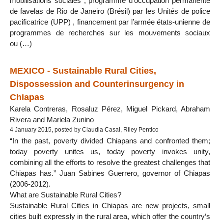
mobilisations sociales , programme d’occupation permanente
de favelas de Rio de Janeiro (Brésil) par les Unités de police
pacificatrice (UPP) , financement par l’armée états-unienne de
programmes de recherches sur les mouvements sociaux
ou (…)
MEXICO - Sustainable Rural Cities,
Dispossession and Counterinsurgency in
Chiapas
Karela Contreras, Rosaluz Pérez, Miguel Pickard, Abraham
Rivera and Mariela Zunino
4 January 2015, posted by Claudia Casal, Riley Pentico
“In the past, poverty divided Chiapans and confronted them;
today poverty unites us, today poverty invokes unity,
combining all the efforts to resolve the greatest challenges that
Chiapas has.” Juan Sabines Guerrero, governor of Chiapas
(2006-2012).
What are Sustainable Rural Cities?
Sustainable Rural Cities in Chiapas are new projects, small
cities built expressly in the rural area, which offer the country’s