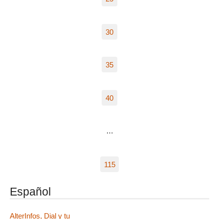
30
35
40
…
115
Español
AlterInfos, Dial y tu