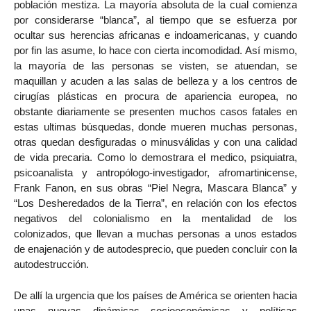
población mestiza. La mayoría absoluta de la cual comienza
por considerarse “blanca”, al tiempo que se esfuerza por
ocultar sus herencias africanas e indoamericanas, y cuando
por fin las asume, lo hace con cierta incomodidad. Así mismo,
la mayoría de las personas se visten, se atuendan, se
maquillan y acuden a las salas de belleza y a los centros de
cirugías plásticas en procura de apariencia europea, no
obstante diariamente se presenten muchos casos fatales en
estas ultimas búsquedas, donde mueren muchas personas,
otras quedan desfiguradas o minusválidas y con una calidad
de vida precaria. Como lo demostrara el medico, psiquiatra,
psicoanalista y antropólogo-investigador, afromartinicense,
Frank Fanon, en sus obras “Piel Negra, Mascara Blanca” y
“Los Desheredados de la Tierra”, en relación con los efectos
negativos del colonialismo en la mentalidad de los
colonizados, que llevan a muchas personas a unos estados
de enajenación y de autodesprecio, que pueden concluir con la
autodestrucción.
De allí la urgencia que los países de América se orienten hacia
unas nuevas dinámicas socioeconómicas y políticas