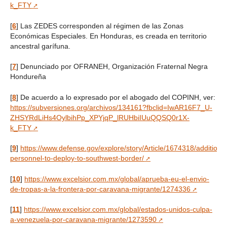
k_FTY
[
6
]
Las ZEDES corresponden al régimen de las Zonas
Económicas Especiales. En Honduras, es creada en territorio
ancestral garífuna.
[
7
]
Denunciado por OFRANEH, Organización Fraternal Negra
Hondureña
[
8
]
De acuerdo a lo expresado por el abogado del COPINH, ver:
https://subversiones.org/archivos/134161?fbclid=IwAR16F7_U-
ZHSYRdLiHs4OylbihPp_XPYjqP_lRUHbiIUuQQSQ0r1X-
k_FTY
[
9
]
https://www.defense.gov/explore/story/Article/1674318/additional
personnel-to-deploy-to-southwest-border/
[
10
]
https://www.excelsior.com.mx/global/aprueba-eu-el-envio-
de-tropas-a-la-frontera-por-caravana-migrante/1274336
[
11
]
https://www.excelsior.com.mx/global/estados-unidos-culpa-
a-venezuela-por-caravana-migrante/1273590