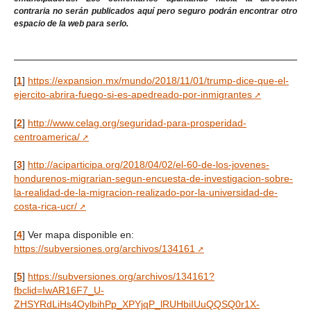
contraria no serán publicados aquí pero seguro podrán encontrar otro
espacio de la web para serlo.
[
1
]
https://expansion.mx/mundo/2018/11/01/trump-dice-que-el-
ejercito-abrira-fuego-si-es-apedreado-por-inmigrantes
[
2
]
http://www.celag.org/seguridad-para-prosperidad-
centroamerica/
[
3
]
http://aciparticipa.org/2018/04/02/el-60-de-los-jovenes-
hondurenos-migrarian-segun-encuesta-de-investigacion-sobre-
la-realidad-de-la-migracion-realizado-por-la-universidad-de-
costa-rica-ucr/
[
4
]
Ver mapa disponible en:
https://subversiones.org/archivos/134161
[
5
]
https://subversiones.org/archivos/134161?
fbclid=IwAR16F7_U-
ZHSYRdLiHs4OylbihPp_XPYjqP_lRUHbiIUuQQSQ0r1X-