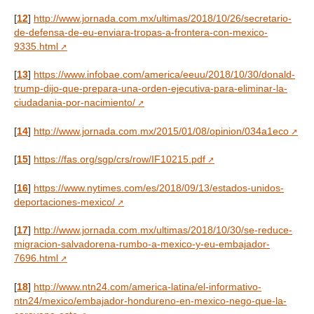
[
12
]
http://www.jornada.com.mx/ultimas/2018/10/26/secretario-
de-defensa-de-eu-enviara-tropas-a-frontera-con-mexico-
9335.html
[
13
]
https://www.infobae.com/america/eeuu/2018/10/30/donald-
trump-dijo-que-prepara-una-orden-ejecutiva-para-eliminar-la-
ciudadania-por-nacimiento/
[
14
]
http://www.jornada.com.mx/2015/01/08/opinion/034a1eco
[
15
]
https://fas.org/sgp/crs/row/IF10215.pdf
[
16
]
https://www.nytimes.com/es/2018/09/13/estados-unidos-
deportaciones-mexico/
[
17
]
http://www.jornada.com.mx/ultimas/2018/10/30/se-reduce-
migracion-salvadorena-rumbo-a-mexico-y-eu-embajador-
7696.html
[
18
]
http://www.ntn24.com/america-latina/el-informativo-
ntn24/mexico/embajador-hondureno-en-mexico-nego-que-la-