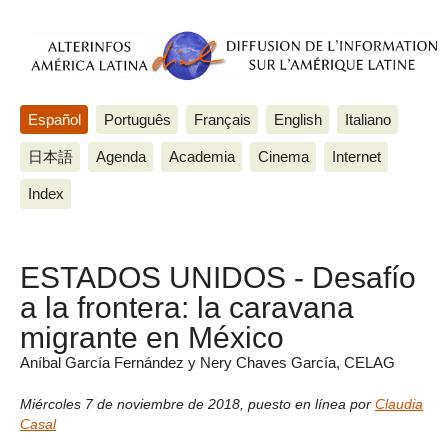
Español
Português
Français
English
Italiano
日本語
Agenda
Academia
Cinema
Internet
Index
ESTADOS UNIDOS - Desafío
a la frontera: la caravana
migrante en México
Aníbal García Fernández y Nery Chaves García, CELAG
Miércoles 7 de noviembre de 2018
,
puesto en línea por
Claudia
Casal