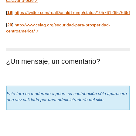
caravana-este
[
19
]
https://twitter.com/realDonaldTrump/status/105761265766517
[
20
]
http://www.celag.org/seguridad-para-prosperidad-
centroamerica/
¿Un mensaje, un comentario?
Este foro es moderado a priori: su contribución sólo aparecerá
una vez validada por un/a administrador/a del sitio.