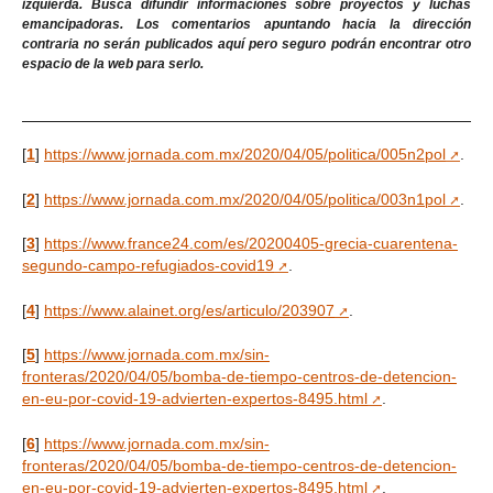
izquierda. Busca difundir informaciones sobre proyectos y luchas
emancipadoras. Los comentarios apuntando hacia la dirección
contraria no serán publicados aquí pero seguro podrán encontrar otro
espacio de la web para serlo.
[
1
]
https://www.jornada.com.mx/2020/04/05/politica/005n2pol
.
[
2
]
https://www.jornada.com.mx/2020/04/05/politica/003n1pol
.
[
3
]
https://www.france24.com/es/20200405-grecia-cuarentena-
segundo-campo-refugiados-covid19
.
[
4
]
https://www.alainet.org/es/articulo/203907
.
[
5
]
https://www.jornada.com.mx/sin-
fronteras/2020/04/05/bomba-de-tiempo-centros-de-detencion-
en-eu-por-covid-19-advierten-expertos-8495.html
.
[
6
]
https://www.jornada.com.mx/sin-
fronteras/2020/04/05/bomba-de-tiempo-centros-de-detencion-
en-eu-por-covid-19-advierten-expertos-8495.html
.