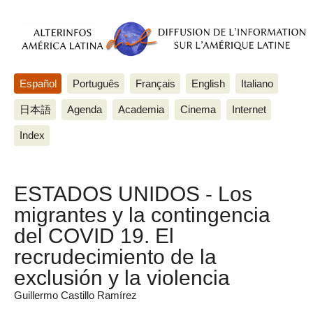
Español
Português
Français
English
Italiano
日本語
Agenda
Academia
Cinema
Internet
Index
ESTADOS UNIDOS - Los
migrantes y la contingencia
del COVID 19. El
recrudecimiento de la
exclusión y la violencia
Guillermo Castillo Ramírez