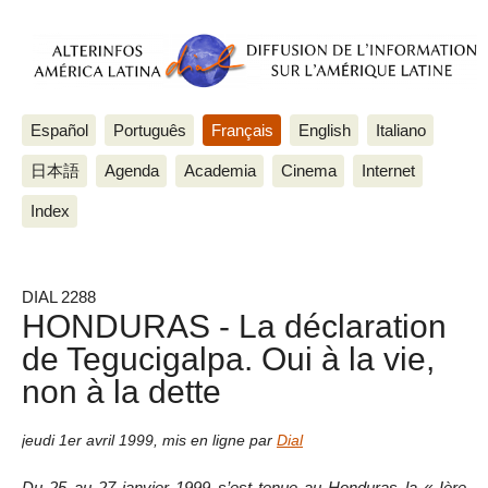
Español
Português
Français
English
Italiano
日本語
Agenda
Academia
Cinema
Internet
Index
DIAL 2288
HONDURAS - La déclaration
de Tegucigalpa. Oui à la vie,
non à la dette
jeudi 1er avril 1999
,
mis en ligne par
Dial
Du 25 au 27 janvier 1999 s’est tenue au Honduras la « Ière