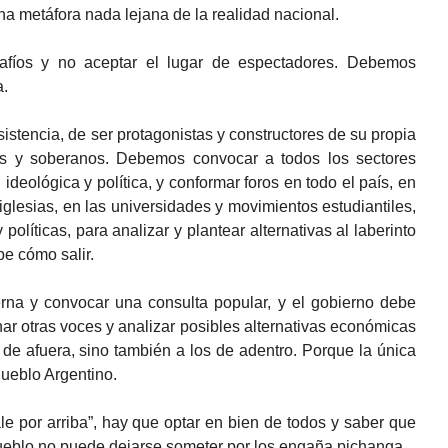
na metáfora nada lejana de la realidad nacional.
fíos y no aceptar el lugar de espectadores. Debemos
a.
istencia, de ser protagonistas y constructores de su propia
bres y soberanos. Debemos convocar a todos los sectores
 ideológica y política, y conformar foros en todo el país, en
iglesias, en las universidades y movimientos estudiantiles,
políticas, para analizar y plantear alternativas al laberinto
be cómo salir.
erna y convocar una consulta popular, y el gobierno debe
r otras voces y analizar posibles alternativas económicas
s de afuera, sino también a los de adentro. Porque la única
ueblo Argentino.
ale por arriba”, hay que optar en bien de todos y saber que
eblo no puede dejarse someter por los engaña pichanga.