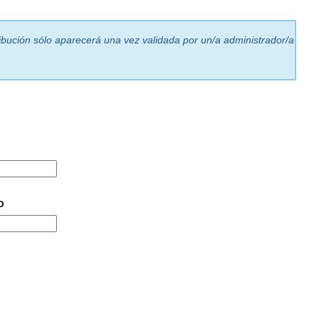
ribución sólo aparecerá una vez validada por un/a administrador/a
o