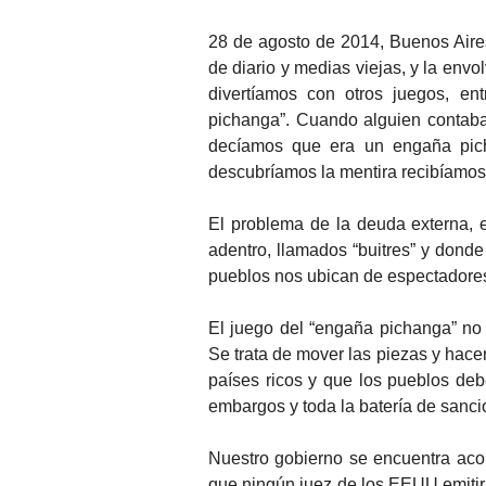
28 de agosto de 2014, Buenos Aire
de diario y medias viejas, y la envo
divertíamos con otros juegos, e
pichanga”. Cuando alguien contab
decíamos que era un engaña pich
descubríamos la mentira recibíamo
El problema de la deuda externa, 
adentro, llamados “buitres” y donde 
pueblos nos ubican de espectadore
El juego del “engaña pichanga” no
Se trata de mover las piezas y hace
países ricos y que los pueblos deb
embargos y toda la batería de sanci
Nuestro gobierno se encuentra aco
que ningún juez de los EEUU emitiría