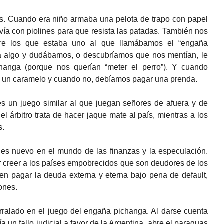
s. Cuando era niño armaba una pelota de trapo con papel
lvía con piolines para que resista las patadas. También nos
ntre los que estaba uno al que llamábamos el “engaña
a algo y dudábamos, o descubríamos que nos mentían, le
anga (porque nos querían “meter el perro”). Y cuando
s un caramelo y cuando no, debíamos pagar una prenda.
es un juego similar al que juegan señores de afuera y de
el árbitro trata de hacer jaque mate al país, mientras a los
s.
 es nuevo en el mundo de las finanzas y la especulación.
r creer a los países empobrecidos que son deudores de los
en pagar la deuda externa y eterna bajo pena de default,
ones.
rralado en el juego del engaña pichanga. Al darse cuenta
 un fallo judicial a favor de la Argentina, abre el paraguas