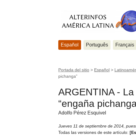
Español
Português
Français
Portada del sitio
>
Español
>
Latinoamér
pichanga”
ARGENTINA - La 
“engaña pichanga
Adolfo Pérez Esquivel
Jueves 11 de septiembre de 2014
,
pues
Todas las versiones de este artículo:
[E