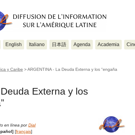
English
Italiano
日本語
Agenda
Academia
Cin
ica y Caribe
>
ARGENTINA - La Deuda Externa y los “engaña
Deuda Externa y los
”
to en línea por
Dial
spañol]
[
français
]