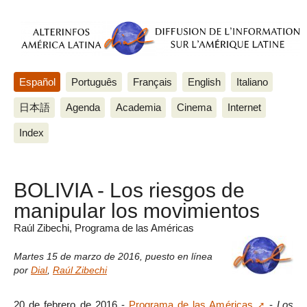
Español
Português
Français
English
Italiano
日本語
Agenda
Academia
Cinema
Internet
Index
BOLIVIA - Los riesgos de
manipular los movimientos
Raúl Zibechi, Programa de las Américas
Martes 15 de marzo de 2016
,
puesto en línea
por
Dial
,
Raúl Zibechi
20 de febrero de 2016 -
Programa de las Américas
-
Los