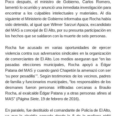
Poco después, el ministro de Gobierno, Carlos Romero,
lamentó lo ocurrido y anunció una inmediata investigación para
encontrar a los culpables intelectuales y materiales. Al día
siguiente el Ministerio de Gobierno informaba que Rocha había
sido detenido, al igual que Wilmer Sarzuri Apaza, excandidato
del MAS a concejal de El Alto, por su presunta participación en
los hechos que se saldaron con la muerte de seis personas.
Rocha fue acusado en varias oportunidades de ejercer
violencia contra sus adversarios sindicales en la organización
de comerciantes de El Alto. Los medios aseguran que “en las
pasadas elecciones municipales, Rocha apoyó a Édgar
Patana del MAS y cuando ganó Chapetón la amenazó con ser
‘su peor pesadilla’ ”. Según testimonios de los vecinos, padres
de familia y funcionarios municipales, “los responsables de los
desmanes fueron personas infiltradas cercanas a Braulio
Rocha, al exalcalde Édgar Patana y a otras personas afines al
MAS” (
Página Siete
, 19 de febrero de 2016).
En paralelo, fue destituido el comandante de Policía de El Alto,
ya que la alcaldía cercada desde la 8 de la mañana pidió