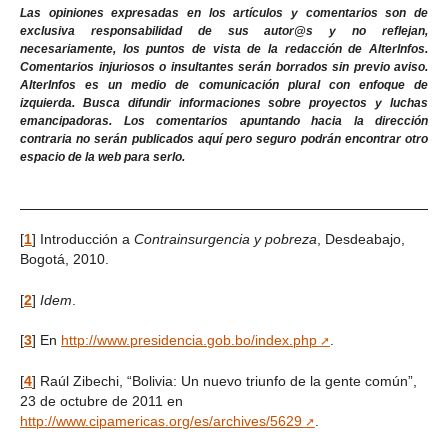
Las opiniones expresadas en los artículos y comentarios son de
exclusiva responsabilidad de sus autor@s y no reflejan,
necesariamente, los puntos de vista de la redacción de AlterInfos.
Comentarios injuriosos o insultantes serán borrados sin previo aviso.
AlterInfos es un medio de comunicación plural con enfoque de
izquierda. Busca difundir informaciones sobre proyectos y luchas
emancipadoras. Los comentarios apuntando hacia la dirección
contraria no serán publicados aquí pero seguro podrán encontrar otro
espacio de la web para serlo.
[
1
]
Introducción a
Contrainsurgencia y pobreza
, Desdeabajo,
Bogotá, 2010.
[
2
]
Idem
.
[
3
]
En
http://www.presidencia.gob.bo/index.php
.
[
4
]
Raúl Zibechi, “Bolivia: Un nuevo triunfo de la gente común”,
23 de octubre de 2011 en
http://www.cipamericas.org/es/archives/5629
.