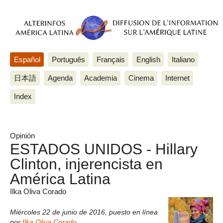
Español
Português
Français
English
Italiano
日本語
Agenda
Academia
Cinema
Internet
Index
Opinión
ESTADOS UNIDOS - Hillary
Clinton, injerencista en
América Latina
Ilka Oliva Corado
Miércoles 22 de junio de 2016
,
puesto en línea
por
Ilka Oliva Corado