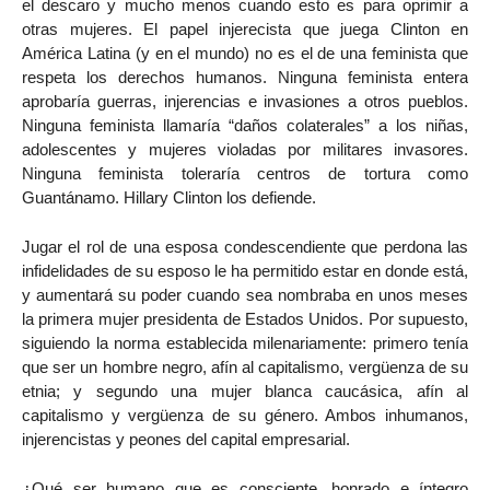
el descaro y mucho menos cuando esto es para oprimir a
otras mujeres. El papel injerecista que juega Clinton en
América Latina (y en el mundo) no es el de una feminista que
respeta los derechos humanos. Ninguna feminista entera
aprobaría guerras, injerencias e invasiones a otros pueblos.
Ninguna feminista llamaría “daños colaterales” a los niñas,
adolescentes y mujeres violadas por militares invasores.
Ninguna feminista toleraría centros de tortura como
Guantánamo. Hillary Clinton los defiende.
Jugar el rol de una esposa condescendiente que perdona las
infidelidades de su esposo le ha permitido estar en donde está,
y aumentará su poder cuando sea nombraba en unos meses
la primera mujer presidenta de Estados Unidos. Por supuesto,
siguiendo la norma establecida milenariamente: primero tenía
que ser un hombre negro, afín al capitalismo, vergüenza de su
etnia; y segundo una mujer blanca caucásica, afín al
capitalismo y vergüenza de su género. Ambos inhumanos,
injerencistas y peones del capital empresarial.
¿Qué ser humano que es consciente, honrado e íntegro