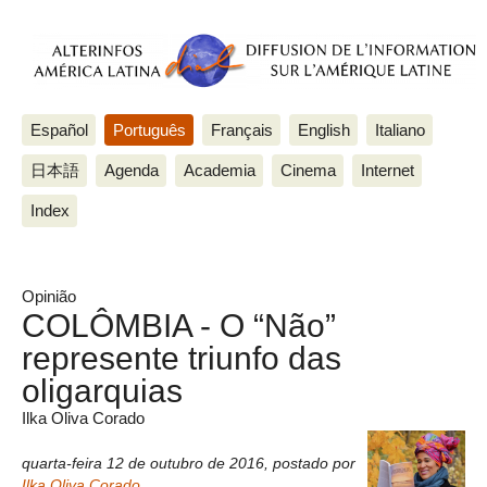
Español
Português
Français
English
Italiano
日本語
Agenda
Academia
Cinema
Internet
Index
Opinião
COLÔMBIA - O “Não”
represente triunfo das
oligarquias
Ilka Oliva Corado
quarta-feira 12 de outubro de 2016
,
postado por
Ilka Oliva Corado