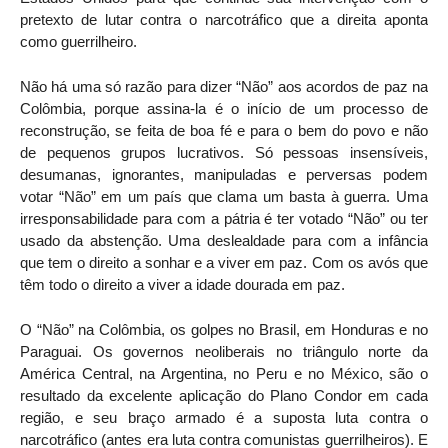
pretexto de lutar contra o narcotráfico que a direita aponta
como guerrilheiro.
Não há uma só razão para dizer “Não” aos acordos de paz na
Colômbia, porque assina-la é o início de um processo de
reconstrução, se feita de boa fé e para o bem do povo e não
de pequenos grupos lucrativos. Só pessoas insensíveis,
desumanas, ignorantes, manipuladas e perversas podem
votar “Não” em um país que clama um basta à guerra. Uma
irresponsabilidade para com a pátria é ter votado “Não” ou ter
usado da abstenção. Uma deslealdade para com a infância
que tem o direito a sonhar e a viver em paz. Com os avós que
têm todo o direito a viver a idade dourada em paz.
O “Não” na Colômbia, os golpes no Brasil, em Honduras e no
Paraguai. Os governos neoliberais no triângulo norte da
América Central, na Argentina, no Peru e no México, são o
resultado da excelente aplicação do Plano Condor em cada
região, e seu braço armado é a suposta luta contra o
narcotráfico (antes era luta contra comunistas guerrilheiros). E