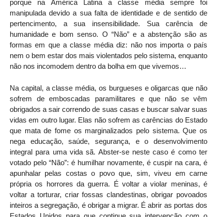
porque na América Latina a classe média sempre foi
manipulada devido a sua falta de identidade e de sentido de
pertencimento, a sua insensibilidade. Sua carência de
humanidade e bom senso. O “Não” e a abstenção são as
formas em que a classe média diz: não nos importa o país
nem o bem estar dos mais violentados pelo sistema, enquanto
não nos incomodem dentro da bolha em que vivemos…
Na capital, a classe média, os burgueses e oligarcas que não
sofrem de emboscadas paramilitares e que não se vêm
obrigados a sair correndo de suas casas e buscar salvar suas
vidas em outro lugar. Elas não sofrem as carências do Estado
que mata de fome os marginalizados pelo sistema. Que os
nega educação, saúde, segurança, e o desenvolvimento
integral para uma vida sã. Abster-se neste caso é como ter
votado pelo “Não”: é humilhar novamente, é cuspir na cara, é
apunhalar pelas costas o povo que, sim, viveu em carne
própria os horrores da guerra. É voltar a violar meninas, é
voltar a torturar, criar fossas clandestinas, obrigar povoados
inteiros a segregação, é obrigar a migrar. É abrir as portas dos
Estados Unidos para que continue sua intervenção com o