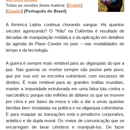
Todas as versões desta matéria:
[
English
]
[
Español
]
[Português do Brasil]
A América Latina continua chorando sangue. Há quantos
séculos agonizando? O “Não” na Colômbia é resultado de
décadas de manipulação midiática e da aplicação em detalhes
da agenda do Plano Condor no país – nas modalidades do
tempo e da tecnologia.
A guerra é sempre mais rentável para as oligarquias do que a
paz. Nas guerras os mortos sempre são postos pelo povo,
que por sua vez se encontra vulnerável, com escassez de
direitos. É mais rentável para as grandes máfias mundiais,
manter a impunidade estruturada em uma falsa luta contra o
narcotráfico; porque são milhões de dólares os que se movem
por cima e por baixo da mesa e vão a dar a umas quantas
famílias bem instaladas na política e na oligarquia colombiana.
E para maquiar as transações está o jornalismo corporativo,
antiético e de dupla moral. Os meios de comunicação que se
encarregam de lavar cérebros e manipulá-los. De fazer