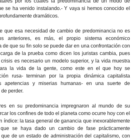
avatares por los cuales la predominancia de un modo de
ue se ha venido instalando.- Y vaya si hemos conocido el
profundamente dramáticos.
d de que esa necesidad de cambio de predominancia no es
os anteriores, es más, el propio sistema económico
 de que su fin solo se puede dar en una confrontación con
 carga de la prueba como dicen los juristas cambia, pues
crisis es necesario un modelo superior, y la vida muestra
para la vida de la gente, como este en el que hoy se
ón rusa- terminan por la propia dinámica capitalista
s apetencias y miserias humanas- en una suerte de
 de perder.
ores en su predominancia impregnaron al mundo de su
rcar los confines de todo el planeta como ocurre hoy con el
un índice: la tasa general de ganancia que inexorablemente
 que se haya dado un cambio de fase prácticamente
e que de un estado de administración del capitalismo, con