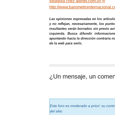
sipagola
chez
adinet.com.uy
http://www.barometrointernacional.
Las opiniones expresadas en los artícul
y no reflejan, necesariamente, los punto
insultantes serán borrados sin previo av
izquierda. Busca difundir informacio
apuntando hacia la dirección contraria n
de la web para serlo.
¿Un mensaje, un comen
Este foro es moderado a priori: su cont
del sitio.