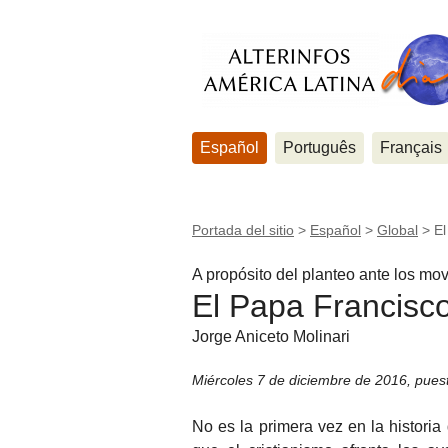
Español
Português
Français
Portada del sitio
>
Español
>
Global
>
El
A propósito del planteo ante los mo
El Papa Francisco 
Jorge Aniceto Molinari
Miércoles 7 de diciembre de 2016
,
pues
No es la primera vez en la historia