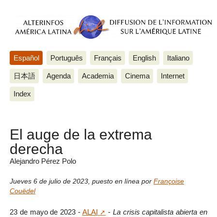
Español
Português
Français
English
Italiano
日本語
Agenda
Academia
Cinema
Internet
Index
El auge de la extrema
derecha
Alejandro Pérez Polo
Jueves 6 de julio de 2023
,
puesto en línea por
Françoise
Couëdel
23 de mayo de 2023 -
ALAI
-
La crisis capitalista abierta en