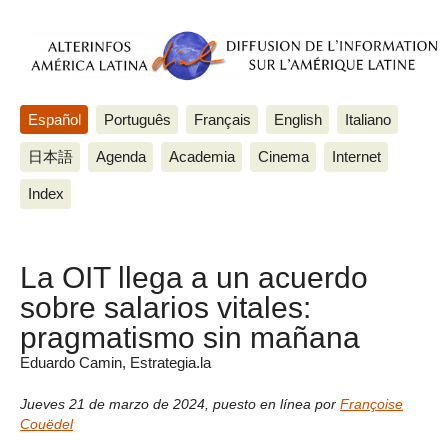
Español
Português
Français
English
Italiano
日本語
Agenda
Academia
Cinema
Internet
Index
La OIT llega a un acuerdo
sobre salarios vitales:
pragmatismo sin mañana
Eduardo Camin, Estrategia.la
Jueves 21 de marzo de 2024
,
puesto en línea por
Françoise
Couëdel