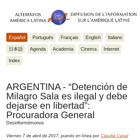
Español
Português
Français
English
Italiano
日本語
Agenda
Academia
Cinema
Internet
Index
ARGENTINA - “Detención de
Milagro Sala es ilegal y debe
dejarse en libertad”:
Procuradora General
Desinformémonos
Viernes 7 de abril de 2017
,
puesto en línea por
Claudia Casal