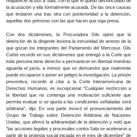
reaparecer acusó a Sala, con lo que él quedó desvinculado de
la acusación y ella formalmente acusada. De las once causas
que brotaron una tras otra con posterioridad a la detención,
aquellas dos primeras son las que hacen que siga presa.
Con dos dictámenes, la Procuradora Gils opinó que la
detención de la dirigente lesiona la inmunidad de arresto de la
que gozan los integrantes del Parlamento del Mercosur. Gils
Carbó recordó en sus dictámenes que entregó a la Corte que
toda persona tiene derecho a permanecer en libertad mientras
aguarda el juicio, a menos que se demuestre que realmente
puede escaparse o poner en peligro la investigación. La prisión
preventiva, recordó al citar a la Corte Interamericana de
Derechos Humanos, es excepcional. “Cualquier restricción a
la libertad que no contenga una motivación suficiente que
permita evaluar si se ajusta a las condiciones señaladas será
arbitraria”, dijo. En una parte invocó el pronunciamiento del
Grupo de Trabajo sobre Detención Arbitraria de Naciones
Unidas, que afirmó la arbitrariedad de la detención y notó que
“las acciones legales y procesales contra Sala se aceleraron a
partir de la protesta social iniciada en el mes de diciembre” de