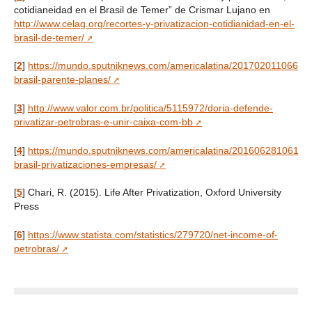
cotidianeidad en el Brasil de Temer” de Crismar Lujano en
http://www.celag.org/recortes-y-privatizacion-cotidianidad-en-el-
brasil-de-temer/
[
2
]
https://mundo.sputniknews.com/americalatina/20170201106663
brasil-parente-planes/
[
3
]
http://www.valor.com.br/politica/5115972/doria-defende-
privatizar-petrobras-e-unir-caixa-com-bb
[
4
]
https://mundo.sputniknews.com/americalatina/20160628106132
brasil-privatizaciones-empresas/
[
5
]
Chari, R. (2015). Life After Privatization, Oxford University
Press
[
6
]
https://www.statista.com/statistics/279720/net-income-of-
petrobras/