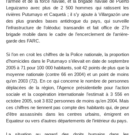
l’armée et de la force navale, et la brigade navale de Puerto
Leguizamo avec plus de 2 500 hommes qui ratissent les
rivières Putumayo et Caquetá ; il s’y ajoute à Villargazón une
des plus grandes bases antidrogue du pays, qui surveille
l’infrastructure de l’oléoduc transandin et fait office de 27e
brigade mobile dans le cadre de l’encerclement de l’arrière-
garde des FARC.
Si l’on en croit les chiffres de la Police nationale, la proportion
d’homicides dans le Putumayo s’élevait en date de septembre
2005 à 71 pour 100 000 habitants, soit 42 points de plus que la
moyenne nationale (contre 66 en 2004) et un point de moins
qu’en 2003 (72). En ce qui concerne le nombre de personnes
déplacées de la région, l’Agence présidentielle pour l’action
sociale et la coopération internationale l’estimait à 3 556 en
octobre 2005, soit 3 832 personnes de moins qu’en 2004. Mais
ces chiffres ne tiennent pas compte des habitants qui, de peur
d’être assassinés dans les centres urbains, émigrent en
Equateur ou vers d’autres départements de l’intérieur du pays.
La situation au regard des droits humains dans les