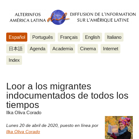
Español
Português
Français
English
Italiano
日本語
Agenda
Academia
Cinema
Internet
Index
Loor a los migrantes
indocumentados de todos los
tiempos
Ilka Oliva Corado
Lunes 20 de abril de 2020
,
puesto en línea por
Ilka Oliva Corado