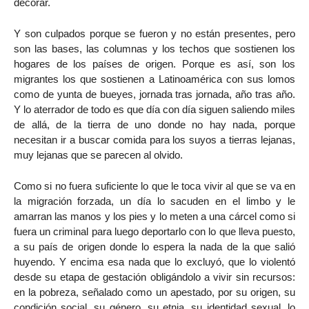
decorar.
Y son culpados porque se fueron y no están presentes, pero
son las bases, las columnas y los techos que sostienen los
hogares de los países de origen. Porque es así, son los
migrantes los que sostienen a Latinoamérica con sus lomos
como de yunta de bueyes, jornada tras jornada, año tras año.
Y lo aterrador de todo es que día con día siguen saliendo miles
de allá, de la tierra de uno donde no hay nada, porque
necesitan ir a buscar comida para los suyos a tierras lejanas,
muy lejanas que se parecen al olvido.
Como si no fuera suficiente lo que le toca vivir al que se va en
la migración forzada, un día lo sacuden en el limbo y le
amarran las manos y los pies y lo meten a una cárcel como si
fuera un criminal para luego deportarlo con lo que lleva puesto,
a su país de origen donde lo espera la nada de la que salió
huyendo. Y encima esa nada que lo excluyó, que lo violentó
desde su etapa de gestación obligándolo a vivir sin recursos:
en la pobreza, señalado como un apestado, por su origen, su
condición social, su género, su etnia, su identidad sexual, lo