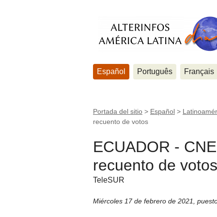
Español
Português
Français
Portada del sitio
>
Español
>
Latinoamér
recuento de votos
ECUADOR - CNE n
recuento de voto
TeleSUR
Miércoles 17 de febrero de 2021
,
puesto