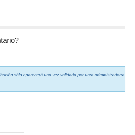
tario?
ribución sólo aparecerá una vez validada por un/a administrador/a