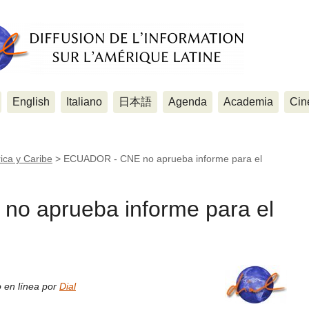
English
Italiano
日本語
Agenda
Academia
Cin
ica y Caribe
>
ECUADOR - CNE no aprueba informe para el
o aprueba informe para el
s
 en línea por
Dial