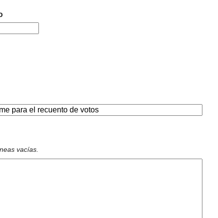
o
íneas vacías.