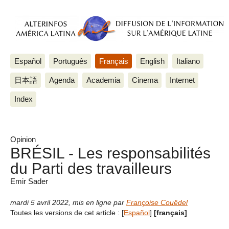
Español
Português
Français
English
Italiano
日本語
Agenda
Academia
Cinema
Internet
Index
Opinion
BRÉSIL - Les responsabilités
du Parti des travailleurs
Emir Sader
mardi 5 avril 2022
,
mis en ligne par
Françoise Couëdel
Toutes les versions de cet article :
[
Español
]
[français]