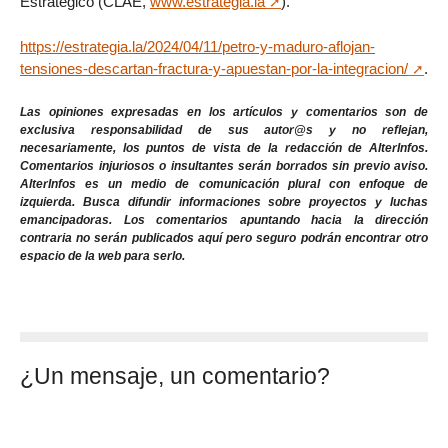
Estratégico (CLAE,
www.estrategia.la
).
https://estrategia.la/2024/04/11/petro-y-maduro-aflojan-
tensiones-descartan-fractura-y-apuestan-por-la-integracion/
.
Las opiniones expresadas en los artículos y comentarios son de
exclusiva responsabilidad de sus autor@s y no reflejan,
necesariamente, los puntos de vista de la redacción de AlterInfos.
Comentarios injuriosos o insultantes serán borrados sin previo aviso.
AlterInfos es un medio de comunicación plural con enfoque de
izquierda. Busca difundir informaciones sobre proyectos y luchas
emancipadoras. Los comentarios apuntando hacia la dirección
contraria no serán publicados aquí pero seguro podrán encontrar otro
espacio de la web para serlo.
¿Un mensaje, un comentario?