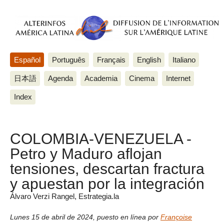
Español
Português
Français
English
Italiano
日本語
Agenda
Academia
Cinema
Internet
Index
COLOMBIA-VENEZUELA -
Petro y Maduro aflojan
tensiones, descartan fractura
y apuestan por la integración
Álvaro Verzi Rangel, Estrategia.la
Lunes 15 de abril de 2024
,
puesto en línea por
Françoise