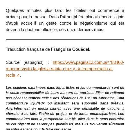
Quelques minutes plus tard, les fidèles ont commencé à
arriver pour la messe. Dans l’atmosphère planait encore la joie
d’avoir accueilli un geste contre le négationnisme qui est
devenu la doctrine officielle, ces onze derniers mois.
Traduction française de
Françoise Couëdel
.
Source (espagnol) :
https://www.pagina12.com.ar/783460-
macron-visito-la-iglesia-santa-cruz-y-se-comprometio-a-
recla
.
Les opinions exprimées dans les articles et les commentaires sont de
la seule responsabilité de leurs auteurs ou autrices. Elles ne reflètent
pas nécessairement celles des rédactions de Dial ou Alterinfos. Tout
commentaire injurieux ou insultant sera supprimé sans préavis.
AlterInfos est un média pluriel, avec une sensibilité de gauche. Il
cherche à se faire l’écho de projets et de luttes émancipatrices. Les
commentaires dont la perspective semble aller dans le sens contraire
de cet objectif ne seront pas publiés ici, mais ils trouveront sûrement
un autre espace pour le faire sur la toile.