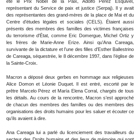
été le Prix Nobel de la Paix, Adolfo Pérez Esquivel,
représentant du Service de paix et justice (Serpaj). Il y avait
des représentantes des grand-mères de la place de Mai et du
Centre d’études légales et sociales (CELS). Étaient aussi
présents des membres des familles des victimes françaises
du terrorisme d’État, comme Eric Domergue, Michel Ortiz y
les frères de Marie-Anne Erize. Ainsi qu’Ana Careaga,
survivante de la dictature et l’une des filles d’Esther Ballestrino
de Careaga, séquestrée, le 8 décembre 1997, dans l’église de
la Sainte-Croix.
Macron a déposé deux gerbes en hommage aux religieuses
Alice Domon et Léonie Duquet. Il est entré, escorté par le
prêtre Marcelo Pérez et María Elena Corral, chargés de tous
les détails. Au cours de la rencontre, Macron s’est approché
de chacun des membres des familles ou des membres des
organisations des droits humains pour les saluer et écouter ce
qu’ils avaient à dire.
Ana Careaga lui a parlé du licenciement des travailleurs du
secteur des Droits humains et des lieux de mémoire qui sont