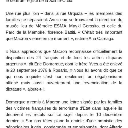
le seuil de l’église de la Sainte-Croix.
Une rue plus loin – dans la rue Urquiza – les membres des
familles se séparaient. Avec eux se trouvaient la directrice du
musée lieu de Mémoire ESMA, Mayki Gorosito, et celle du
Parc de la Mémoire, florence Battiti. « C’était très important
que Macron vienne en ce moment », estime Ana Careaga.
« Nous apprécions que Macron reconnaisse officiellement la
disparition des 24 français et de tous les autres disparus
argentins », dit Eric Domergue, dont le frère Yves a été enlevé
le 20 septembre 1976 à Rosario. « Nous lui avons dit que ce
qui nous inquiète c’est non seulement un négationnisme
affiché mais aussi ouvertement une revendication de la
dictature », ajoute-t-il.
Domergue a remis à Macron une lettre signée par les familles
des victimes françaises du terrorisme d’État dans laquelle ils
décrivent les reculs sur ce sujet depuis le 10 décembre
dernier. « Sur nos têtes plane la crainte d’une amnistie des
génocidaires jugés, condamnés et emprisonnés, dont Alfredo