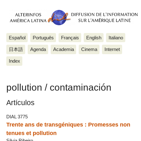
Español
Português
Français
English
Italiano
日本語
Agenda
Academia
Cinema
Internet
Index
pollution / contaminación
Artículos
DIAL 3775
Trente ans de transgéniques : Promesses non
tenues et pollution
Silvia Ribeiro