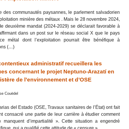
tte des communautés paysannes, le parlement salvadorien
l’exploitation minière des métaux . Mais le 28 novembre 2024,
 de deuxième mandat (2024-2029) se déclarait favorable à
 affirmant dans un post sur le réseau social X que le pays
 métal dont l’exploitation pourrait être bénéfique à
ons (…)
ntentieux administratif recueillera les
es concernant le projet Neptuno-Arazatí en
nistère de l’environnement et d’OSE
ise Couëdel
arias del Estado (OSE, Travaux sanitaires de l’État) ont fait
nt consacré une partie de leur carrière à étudier comment
 manquent d’impartialité ». Cette situation a engendré
ique, qui a qualifié cette attitude de « censure ».