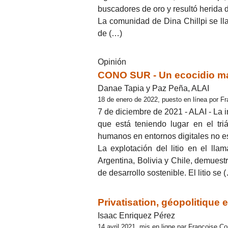
buscadores de oro y resultó herida 
La comunidad de Dina Chillpi se l
de (…)
Opinión
CONO SUR - Un ecocidio masi
Danae Tapia y Paz Peña, ALAI
18 de enero de 2022, puesto en línea por F
7 de diciembre de 2021 - ALAI - La 
que está teniendo lugar en el tri
humanos en entornos digitales no e
La explotación del litio en el llam
Argentina, Bolivia y Chile, demuest
de desarrollo sostenible. El litio se 
Privatisation, géopolitique e
Isaac Enriquez Pérez
14 avril 2021, mis en ligne par Françoise C