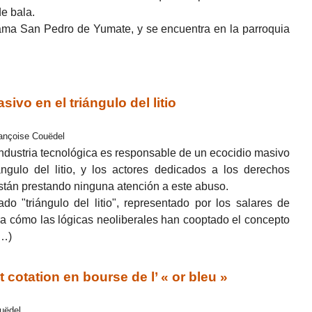
de bala.
lama San Pedro de Yumate, y se encuentra en la parroquia
vo en el triángulo del litio
rançoise Couëdel
industria tecnológica es responsable de un ecocidio masivo
ángulo del litio, y los actores dedicados a los derechos
stán prestando ninguna atención a este abuso.
ado "triángulo del litio", representado por los salares de
ra cómo las lógicas neoliberales han cooptado el concepto
(…)
t cotation en bourse de l’ « or bleu »
ouëdel