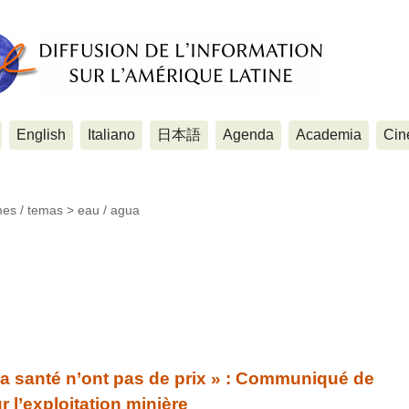
English
Italiano
日本語
Agenda
Academia
Cin
mes / temas >
eau / agua
la santé n’ont pas de prix » : Communiqué de
 l’exploitation minière