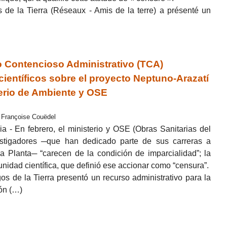
e la Tierra (Réseaux - Amis de la terre) a présenté un
o Contencioso Administrativo (TCA)
científicos sobre el proyecto Neptuno-Arazatí
terio de Ambiente y OSE
r Françoise Couëdel
a - En febrero, el ministerio y OSE (Obras Sanitarias del
estigadores ─que han dedicado parte de sus carreras a
a Planta─ “carecen de la condición de imparcialidad”; la
nidad científica, que definió ese accionar como “censura”.
 de la Tierra presentó un recurso administrativo para la
ión (…)