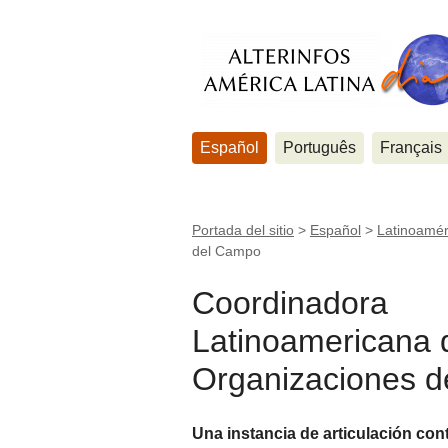
Español
Português
Français
Portada del sitio
>
Español
>
Latinoamér
del Campo
Coordinadora
Latinoamericana 
Organizaciones 
Una instancia de articulación cont