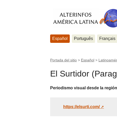
Español
Português
Français
Portada del sitio
>
Español
>
Latinoamér
El Surtidor (Para
Periodismo visual desde la regió
https://elsurti.com/