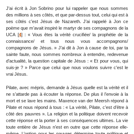
J’ai écrit à Jon Sobrino pour lui rappeler que nous sommes
des millions à ses côtés, et que par-dessus tout, celui qui est à
ses côtés c’est Jésus de Nazareth. J’ai rappelé à Jon ce
poème que m’avait inspiré le martyr de ses compagnons de la
UCA
[
4
]
: « Vous êtes la vérité crucifiée/ la prophétie de la
connaissance/ et tous nous vous accompagnons/
compagnons de Jésus. » J’ai dit à Jon à cause de toi, par ta
sainte faute, nous sommes nombreux à entendre, redevenue
d’actualité, la question capitale de Jésus : « Et pour vous, qui
suis-je ? » Parce que celui que nous voulons suivre c’est le
vrai Jésus.
Pilate, avec mépris, demande à Jésus quelle est la vérité et il
ne s’attarde pas à écouter la réponse. De plus il l’envoie à la
mort et se lave les mains. Maxence van der Meersh répond à
Pilate et nous répond à tous : « La vérité, Pilate, c’est d’être à
côté des pauvres ». La religion et la politique doivent recevoir
cette réponse et la porter à ses conséquences ultimes. La vie
toute entière de Jésus n’est en outre que cette réponse elle-
même. L’option pour les pauvres détermine toute politique et