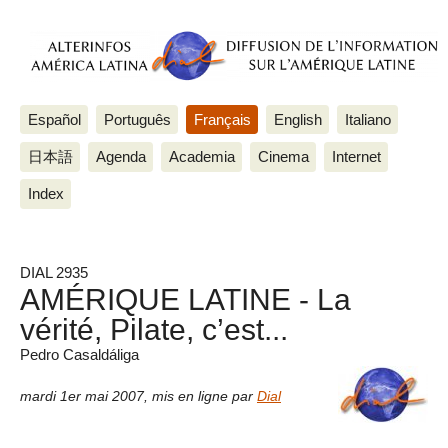
Español
Português
Français
English
Italiano
日本語
Agenda
Academia
Cinema
Internet
Index
DIAL 2935
AMÉRIQUE LATINE - La
vérité, Pilate, c’est...
Pedro Casaldáliga
mardi 1er mai 2007
,
mis en ligne par
Dial