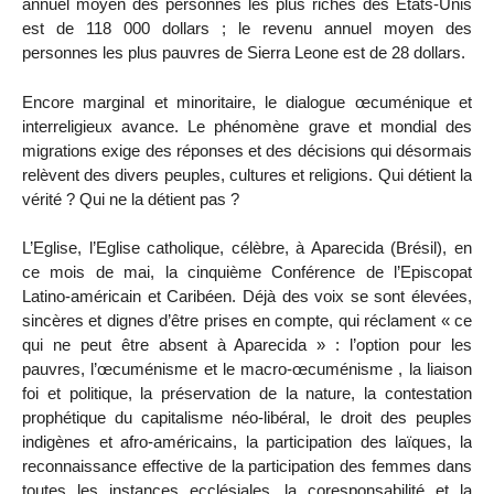
annuel moyen des personnes les plus riches des Etats-Unis
est de 118 000 dollars ; le revenu annuel moyen des
personnes les plus pauvres de Sierra Leone est de 28 dollars.
Encore marginal et minoritaire, le dialogue œcuménique et
interreligieux avance. Le phénomène grave et mondial des
migrations exige des réponses et des décisions qui désormais
relèvent des divers peuples, cultures et religions. Qui détient la
vérité ? Qui ne la détient pas ?
L’Eglise, l’Eglise catholique, célèbre, à Aparecida (Brésil), en
ce mois de mai, la cinquième Conférence de l’Episcopat
Latino-américain et Caribéen. Déjà des voix se sont élevées,
sincères et dignes d’être prises en compte, qui réclament « ce
qui ne peut être absent à Aparecida » : l’option pour les
pauvres, l’œcuménisme et le macro-œcuménisme , la liaison
foi et politique, la préservation de la nature, la contestation
prophétique du capitalisme néo-libéral, le droit des peuples
indigènes et afro-américains, la participation des laïques, la
reconnaissance effective de la participation des femmes dans
toutes les instances ecclésiales, la coresponsabilité et la