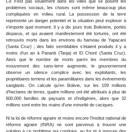
Ce n’est pas seulement dans les villes que se posent les
problèmes sociaux, les choses sont même beaucoup plus
compliquées en milieu rural. La possession de la terre
représente un danger potentiel et la situation peut exploser à
n’importe quel moment. Il y a dix jours trois Boliviens, portés
disparus, et qui avaient manifestement été torturés, ont été
retrouvés morts dans les environs du hameau de Yapacaní
(Santa Cruz) ; des faits semblables s’étaient produits il y a
moins d’un an à Pananti (Tanja) et El Choré (Santa Cruz).
Alors que le nombre de morts parmi les membres du
mouvement des sans-terre augmente, le gouvernement
observe un silence complice avec les exploitants, les
propriétaires terriens et les paramilitaires dans les événements
sanglants. On calcule qu’en Bolivie, sur les 109 millions
d’hectares de terres, quatre millions ont été attribués à plus de
600.000 familles de paysans et d’indigènes, alors que 32
millions sont entre les mains d’une minorité de caciques.
Ni la loi de réforme agraire et moins encore l’Institut national de
réforme agraire (INRA) ne sont parvenus à trouver une
solution à ce problème qui conduira, au fur et à mesure des