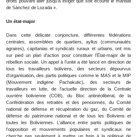
droits pouvant aller jusqu’à exiger que soit écourté le mandat
de Sánchez de Lozada ».
Un état-major
Dans cette délicate conjoncture, différentes fédérations
centrales, assemblées de quartiers, ayllus (communautés
agraires), capítanias et syndicats ruraux et urbains, ont mis
sur pied un plan d’action pour constituer l’État-major de la
rébellion sociale. Un appel à l’unité a été lancé en direction de
tous les travailleurs boliviens, des secteurs dépourvus
d’organisation, des partis politiques comme le MAS et le MIP
(Mouvement indigène Pachakutic), des secteurs de
travailleurs en lutte, de l’actuelle direction de la Centrale
ouvrière bolivienne (COB), du Bloc antinéolibéral, de la
Confédération des retraités et des pensionnés, du Comité
national de défense et récupération du gaz, du Comité de
défense du patrimoine national et de tous les Boliviens et
toutes les Boliviennes. L’alliance entre partis politiques de
l’opposition et mouvements populaires et syndicaux ne
cherche pas seulement à mettre un frein à la politique de