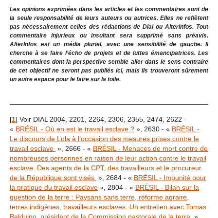
Les opinions exprimées dans les articles et les commentaires sont de
la seule responsabilité de leurs auteurs ou autrices. Elles ne reflètent
pas nécessairement celles des rédactions de Dial ou Alterinfos. Tout
commentaire injurieux ou insultant sera supprimé sans préavis.
AlterInfos est un média pluriel, avec une sensibilité de gauche. Il
cherche à se faire l’écho de projets et de luttes émancipatrices. Les
commentaires dont la perspective semble aller dans le sens contraire
de cet objectif ne seront pas publiés ici, mais ils trouveront sûrement
un autre espace pour le faire sur la toile.
[
1
]
Voir DIAL 2004, 2201, 2264, 2306, 2355, 2474, 2622 -
«
BRÉSIL - Où en est le travail esclave ?
», 2630 - «
BRÉSIL -
Le discours de Lula à l’occasion des mesures prises contre le
travail esclave
», 2666 - «
BRÉSIL - Menaces de mort contre de
nombreuses personnes en raison de leur action contre le travail
esclave. Des agents de la CPT, des travailleurs et le procureur
de la République sont visés
», 2684 - «
BRÉSIL - Impunité pour
la pratique du travail esclave
», 2804 - «
BRÉSIL - Bilan sur la
question de la terre : Paysans sans terre, réforme agraire,
terres indigènes, travailleurs esclaves. Un entretien avec Tomas
Balduino, président de la Commission pastorale de la terre.
».