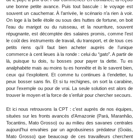
une bonne petite avance. Puis tout bascule : le voyage est
souvent un cauchemar. À l’arrivée, le scénario n’a rien à voir.
On loge à la belle étoile ou sous des huttes de fortune, on boit
l’eau du marigot ou du ruisseau, et la nourriture, souvent
répugnante, est décomptée des salaires promis, comme l’est
le coût des instruments de travail, du transport, et de tous ces
petits riens qu’il faut bien acheter auprès de l’unique
commerce à cent lieues à la ronde : celui du “
gato
”. A partir de
là, puisque tu dois, tu bosses pour payer ta dette. Tu es
analphabète mais au moins tu es honnête et ils le savent bien,
ceux qui t’exploitent. Et comme tu continues à t’endetter, tu
peux bosser sans fin. Et si tu rechignes, on sort la carabine,
pour l’exemple ou pour de vrai. La seule solution est alors de
trouver le moyen et la force de s’enfuir pour chercher secours.
Et ici nous retrouvons la CPT : c’est auprès de nos équipes,
situées sur les fronts avancés d’Amazonie (Pará, Maranhão,
Tocantins, Mato Grosso) ou au milieu des savanes centrales
aujourd’hui envahies par un agrobusiness prédateur (Goiás,
Mato Grosso) que beaucoup de ces travailleurs cherchent