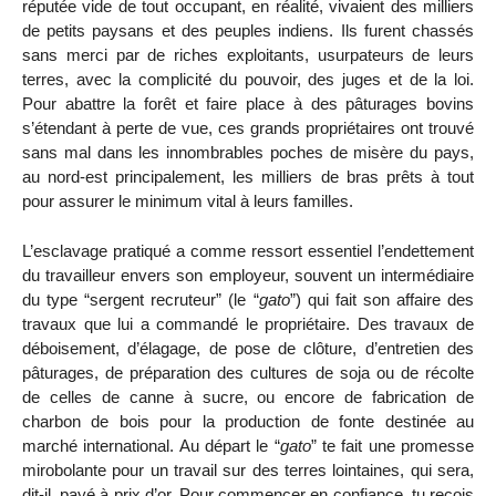
réputée vide de tout occupant, en réalité, vivaient des milliers
de petits paysans et des peuples indiens. Ils furent chassés
sans merci par de riches exploitants, usurpateurs de leurs
terres, avec la complicité du pouvoir, des juges et de la loi.
Pour abattre la forêt et faire place à des pâturages bovins
s’étendant à perte de vue, ces grands propriétaires ont trouvé
sans mal dans les innombrables poches de misère du pays,
au nord-est principalement, les milliers de bras prêts à tout
pour assurer le minimum vital à leurs familles.
L’esclavage pratiqué a comme ressort essentiel l’endettement
du travailleur envers son employeur, souvent un intermédiaire
du type “sergent recruteur” (le “
gato
”) qui fait son affaire des
travaux que lui a commandé le propriétaire. Des travaux de
déboisement, d’élagage, de pose de clôture, d’entretien des
pâturages, de préparation des cultures de soja ou de récolte
de celles de canne à sucre, ou encore de fabrication de
charbon de bois pour la production de fonte destinée au
marché international. Au départ le “
gato
” te fait une promesse
mirobolante pour un travail sur des terres lointaines, qui sera,
dit-il, payé à prix d’or. Pour commencer en confiance, tu reçois