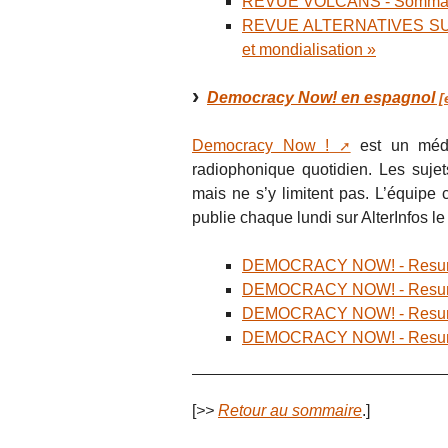
REVUE VOLCANS - Sommair
REVUE ALTERNATIVES SUD - 
et mondialisation »
Democracy Now! en espagnol
Democracy Now !
est un média
radiophonique quotidien. Les sujets
mais ne s’y limitent pas. L’équip
publie chaque lundi sur AlterInfos le
DEMOCRACY NOW! - Resumen 
DEMOCRACY NOW! - Resumen 
DEMOCRACY NOW! - Resumen 
DEMOCRACY NOW! - Resumen 
[
>>
Retour au sommaire
.]