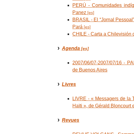
PERÚ - Comunidades indígen
Panez
BRASIL - El “Jornal Pessoal”,
Pará
CHILE - Carta a Chilevisió
Agenda
2007/06/07-2007/07/16 - PA
de Buenos Aires
Livres
LIVRE - « Messagers de la T
Haïti », de Gérald Bloncourt
Revues