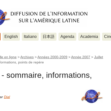
English
Italiano
日本語
Agenda
Academia
Cin
le en ligne
>
Archives
>
Années 2000-2009
>
Année 2007
>
Juillet
nformations, points de repère
7 - sommaire, informations,
par
Dial