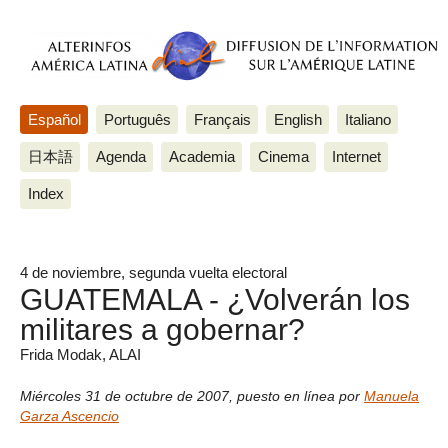
Español
Português
Français
English
Italiano
日本語
Agenda
Academia
Cinema
Internet
Index
4 de noviembre, segunda vuelta electoral
GUATEMALA - ¿Volverán los
militares a gobernar?
Frida Modak, ALAI
Miércoles 31 de octubre de 2007
,
puesto en línea por
Manuela
Garza Ascencio