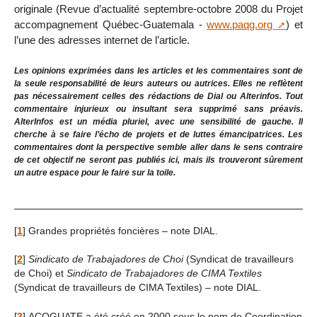
originale (Revue d’actualité septembre-octobre 2008 du Projet
accompagnement Québec-Guatemala -
www.paqg.org
) et
l’une des adresses internet de l’article.
Les opinions exprimées dans les articles et les commentaires sont de
la seule responsabilité de leurs auteurs ou autrices. Elles ne reflètent
pas nécessairement celles des rédactions de Dial ou Alterinfos. Tout
commentaire injurieux ou insultant sera supprimé sans préavis.
AlterInfos est un média pluriel, avec une sensibilité de gauche. Il
cherche à se faire l’écho de projets et de luttes émancipatrices. Les
commentaires dont la perspective semble aller dans le sens contraire
de cet objectif ne seront pas publiés ici, mais ils trouveront sûrement
un autre espace pour le faire sur la toile.
[
1
]
Grandes propriétés foncières – note DIAL.
[
2
]
Sindicato de Trabajadores de Choi
(Syndicat de travailleurs
de Choi) et
Sindicato de Trabajadores de CIMA Textiles
(Syndicat de travailleurs de CIMA Textiles) – note DIAL.
[
3
]
ACOGUATE a été créé en 2000 sous le nom de Coordination