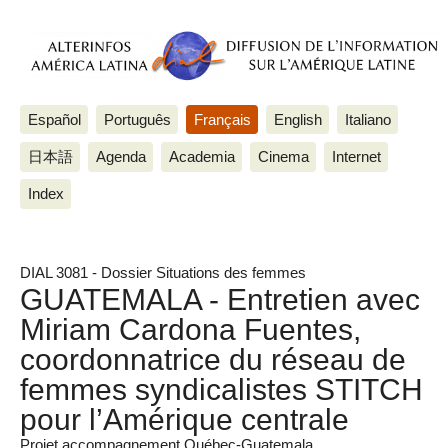
Español
Português
Français
English
Italiano
日本語
Agenda
Academia
Cinema
Internet
Index
DIAL 3081 - Dossier Situations des femmes
GUATEMALA - Entretien avec
Miriam Cardona Fuentes,
coordonnatrice du réseau de
femmes syndicalistes STITCH
pour l’Amérique centrale
Projet accompagnement Québec-Guatemala