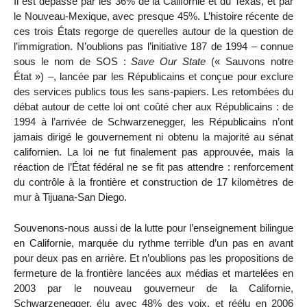
Il est dépassé par les 36% de la Californie et du Texas, et par
le Nouveau-Mexique, avec presque 45%. L’histoire récente de
ces trois États regorge de querelles autour de la question de
l’immigration. N’oublions pas l’initiative 187 de 1994 – connue
sous le nom de SOS :
Save Our State
(« Sauvons notre
État ») –, lancée par les Républicains et conçue pour exclure
des services publics tous les sans-papiers. Les retombées du
débat autour de cette loi ont coûté cher aux Républicains : de
1994 à l’arrivée de Schwarzenegger, les Républicains n’ont
jamais dirigé le gouvernement ni obtenu la majorité au sénat
californien. La loi ne fut finalement pas approuvée, mais la
réaction de l’État fédéral ne se fit pas attendre : renforcement
du contrôle à la frontière et construction de 17 kilomètres de
mur à Tijuana-San Diego.
Souvenons-nous aussi de la lutte pour l’enseignement bilingue
en Californie, marquée du rythme terrible d’un pas en avant
pour deux pas en arrière. Et n’oublions pas les propositions de
fermeture de la frontière lancées aux médias et martelées en
2003 par le nouveau gouverneur de la Californie,
Schwarzenegger, élu avec 48% des voix, et réélu en 2006