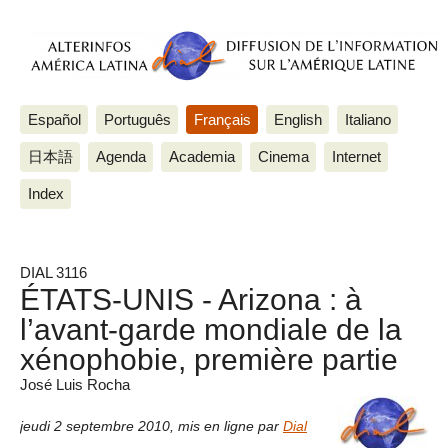
Español
Português
Français
English
Italiano
日本語
Agenda
Academia
Cinema
Internet
Index
DIAL 3116
ÉTATS-UNIS - Arizona : à
l’avant-garde mondiale de la
xénophobie, première partie
José Luis Rocha
jeudi 2 septembre 2010
,
mis en ligne par
Dial