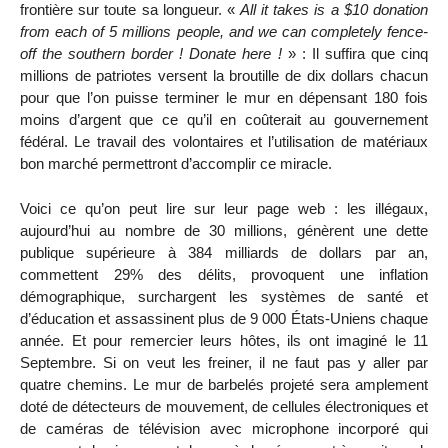
frontière sur toute sa longueur. «
All it takes is a $10 donation
from each of 5 millions people, and we can completely fence-
off the southern border ! Donate here !
» : Il suffira que cinq
millions de patriotes versent la broutille de dix dollars chacun
pour que l’on puisse terminer le mur en dépensant 180 fois
moins d’argent que ce qu’il en coûterait au gouvernement
fédéral. Le travail des volontaires et l’utilisation de matériaux
bon marché permettront d’accomplir ce miracle.
Voici ce qu’on peut lire sur leur page web : les illégaux,
aujourd’hui au nombre de 30 millions, génèrent une dette
publique supérieure à 384 milliards de dollars par an,
commettent 29% des délits, provoquent une inflation
démographique, surchargent les systèmes de santé et
d’éducation et assassinent plus de 9 000 États-Uniens chaque
année. Et pour remercier leurs hôtes, ils ont imaginé le 11
Septembre. Si on veut les freiner, il ne faut pas y aller par
quatre chemins. Le mur de barbelés projeté sera amplement
doté de détecteurs de mouvement, de cellules électroniques et
de caméras de télévision avec microphone incorporé qui