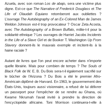
Azuela, avec son roman
Los de abajo
, sera une victime plus
digne. Est-ce que
The Narrative of Frederick Douglass
et
The
Life of Olaudah Equiano
retomberont aux oubliettes ?
L’ouvrage
The Autobiography of an Ex-Colored Man
de James
Weldon Johnson est-il trop provocateur ? Oscar Zeta Acosta,
avec
The Autobiography of a Brown Buffalo
, milite-t-il pour la
solidarité ethnique ? Les ouvrages de Harriet Jacobs
Incidents
in the Life of a Slave Girl
et de Booker T. Washington
Up From
Slavery
donnent-ils le mauvais exemple et incitent-ils à la
haine raciale ?
Autant de livres que l’on peut encore acheter dans n’importe
quelle librairie. Mais pour combien de temps ?
The Souls of
Black Folk
de W. E. B. Du Bois sera-t-il également sacrifié sur
le bûcher de l’Arizona ? Du Bois a été le premier Afro-
Américain diplômé de Harvard. En 1963, le gouvernement des
États-Unis, toujours aussi visionnaire, a refusé de lui délivrer
un passeport pour l’empêcher de se rendre au Ghana, où
Kwame Nkrumah l’avait invité à prendre la direction de
l’encyclopédie africaine. Toni Morrison continuera-t-elle à