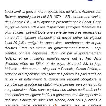
Le 23 avril, la gouverneure républicaine de l’État d’Arizona, Jan
Brewer, promulguait la Loi SB 1070 – SB est une abréviation
de « Senate Bill », la loi ayant été présentée par le Sénat. Cette
loi, qui va bien au-delà des dispositions juridiques fédérales les
plus strictes, prévoit toute une série de mesures répressives
contre l’immigration clandestine et devait entrer en vigueur
jeudi 29 juillet malgré les oppositions nombreuses de la part
d’autres États ou même du gouvernement fédéral : sept
plaintes ont été déposées, dont une par le gouvernement
fédéral, et de multiples manifestations ont eu lieu dans
diverses villes de l’État et du pays. Mercredi 28, la juge
fédérale – démocrate – siégeant à Phoenix, Susan Bolton, a
ordonné la suspension provisoire des parties les plus dures de
la loi – et notamment la disposition rendant obligatoire le
contrôle par la police du statut migratoire des personnes qu’ils
suspecteraient d’être sans-papiers. Les autres parties de la loi
sont entrées en vigueur le 29. La gouverneure a fait appel de la
décision. L’article de José Luis Rocha, dont nous publions la
première partie ci-dessous
[
1
]
, revient sur le contexte