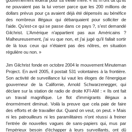
gouvernement fédéral pour sa vieille mère. « Ils m’ont dit qu’ils
ne pouvaient pas la lui verser parce que les 200 millions de
dollars prévus pour ça avaient déjà été dépensés au bénéfice
des nombreux illégaux qui débarquaient pour solliciter de
l’aide. Qu’est-ce qui se passe dans ce pays ?, s’est demandé
Gilchrist. L’Amérique n’appartient pas aux Américains ?
Malheureusement, j’ai vu que non, et j’ai jugé qu’il fallait sortir
de là tous ceux qui n’étaient pas des nôtres, en situation
régulière ou non. »
Jim Gilchrist fonde en octobre 2004 le mouvement Minuteman
Project. En avril 2005, il postait 531 volontaires à la frontière.
Son activité de surveillance lui vaut les éloges de l’énergique
gouverneur de la Californie, Arnold Schwarzenegger, qui
déclare sur la station de radio de droite KFI-AM : « Ils ont fait
un travail magnifique. Le flot d’immigrants illégaux a
énormément diminué. Voilà la preuve que cela paie de faire
des efforts et de travailler dur. Quand on veut, on peut. » Mais
ni les patrouilleurs ni les paramilitaires n’ont réussi à freiner
l’entrée de nouvelles vagues de sans-papiers qui, mus par
l’impérieux besoin d’échapper à leurs surveillants, ont dû