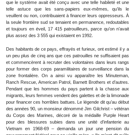
que le système avait été conçu avec une telle habileté et une
telle astuce que les sans-papiers eux-mêmes, qu’ils le
veuillent ou non, contribuaient à financer leurs oppresseurs. À
la seule frontière sud se tenaient en permanence, redoutables
et toujours en éveil, 17 415 patrouilleurs, parce qu’on n’avait
plus assez des 3 555 qui existaient en 1992.
Des habitants de ce pays, effrayés et furieux, ont estimé il y a
un peu plus de cinq ans que ces patrouilles ne suffisaient pas
et commencèrent à recruter des volontaires dans leurs rangs
pour former des corps paramilitaires de surveillance dans la
zone frontalière. On a ainsi vu apparaître les Minuteman,
Ranch Rescue, American Patrol, Barnett Brothers et d’autres.
Pendant que les hommes du pays partent à la chasse aux
migrants, leurs femmes vendent des galettes et de la limonade
pour financer ces horribles battues. Le légende dit qu’au début
des années 90, un monsieur dénommé Jim Gilchrist – vétéran
du Corps des Marines, décoré de la médaille Purple Heart
pour des blessures subies dans une unité d’infanterie au
Vietnam en 1968-69 – demanda un jour une pension du