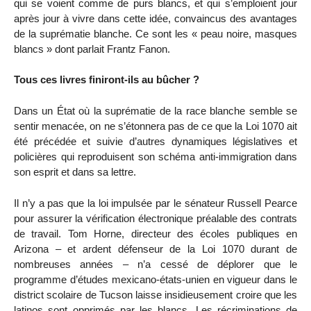
qui se voient comme de purs blancs, et qui s’emploient jour
après jour à vivre dans cette idée, convaincus des avantages
de la suprématie blanche. Ce sont les « peau noire, masques
blancs » dont parlait Frantz Fanon.
Tous ces livres finiront-ils au bûcher ?
Dans un État où la suprématie de la race blanche semble se
sentir menacée, on ne s’étonnera pas de ce que la Loi 1070 ait
été précédée et suivie d’autres dynamiques législatives et
policières qui reproduisent son schéma anti-immigration dans
son esprit et dans sa lettre.
Il n’y a pas que la loi impulsée par le sénateur Russell Pearce
pour assurer la vérification électronique préalable des contrats
de travail. Tom Horne, directeur des écoles publiques en
Arizona – et ardent défenseur de la Loi 1070 durant de
nombreuses années – n’a cessé de déplorer que le
programme d’études mexicano-états-unien en vigueur dans le
district scolaire de Tucson laisse insidieusement croire que les
latinos sont opprimés par les blancs. Les récriminations de