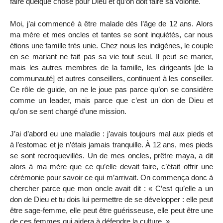
faire quelque chose pour Dieu et qu’on doit faire sa volonté.
Moi, j’ai commencé à être malade dès l’âge de 12 ans. Alors
ma mère et mes oncles et tantes se sont inquiétés, car nous
étions une famille très unie. Chez nous les indigènes, le couple
en se mariant ne fait pas sa vie tout seul. Il peut se marier,
mais les autres membres de la famille, les dirigeants [de la
communauté] et autres conseillers, continuent à les conseiller.
Ce rôle de guide, on ne le joue pas parce qu’on se considère
comme un leader, mais parce que c’est un don de Dieu et
qu’on se sent chargé d’une mission.
J’ai d’abord eu une maladie : j’avais toujours mal aux pieds et
à l’estomac et je n’étais jamais tranquille. À 12 ans, mes pieds
se sont recroquevillés. Un de mes oncles, prêtre maya, a dit
alors à ma mère que ce qu’elle devait faire, c’était offrir une
cérémonie pour savoir ce qui m’arrivait. On commença donc à
chercher parce que mon oncle avait dit : « C’est qu’elle a un
don de Dieu et tu dois lui permettre de se développer : elle peut
être sage-femme, elle peut être guérisseuse, elle peut être une
de ces femmes qui aidera à défendre la culture. »