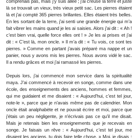
comprenais pas, mais j’y suis allée ; j’ai creusé la terre et juste
là se trouvait un vieux, très vieux petit sac. Les pierres étaient
là et j’ai compté 365 pierres brillantes. Elles étaient très belles.
En les sortant de la terre, j’ai senti une grande énergie qui m’a
fait vibrer les mains quand je les ai saisies. Alors j’ai dit : « Ah !
c’est bien vrai, quelle force elles ont ! » Je les ai prises et j’ai
dit : « C’est là, mon oncle. » Il m’a dit : « Tu vois, ce sont tes
pierres. » Comme en partant j’avais préparé ma nappe et un
panier, nous y avons mis les pierres. Nous avons vidé le sac.
Il a rendu grâces et moi j’ai ramassé les pierres.
Depuis lors, j’ai commencé mon service dans la spiritualité
maya. J’ai commencé à recevoir en songe, comme dans une
école, des enseignements des anciens, hommes et femmes,
qui me guidaient et me disaient : « Aujourd’hui, c’est tel jour,
note-le », parce que je n’avais même pas de calendrier. Mon
oncle était analphabète et ne pouvait écrire et moi, parce que
j’étais un peu négligente, je n’écrivais pas ce qu’il me disait.
Mais je retenais bien les enseignements que je recevais en
songe. Je faisais un rêve : « Aujourd’hui, c’est tel jour, me
disaient les anciens, tu dois faire telle chose. » Moi, je disais :