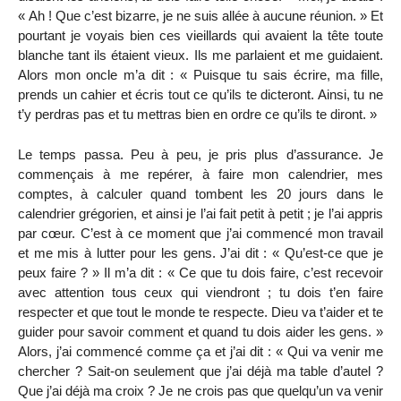
« Ah ! Que c’est bizarre, je ne suis allée à aucune réunion. » Et
pourtant je voyais bien ces vieillards qui avaient la tête toute
blanche tant ils étaient vieux. Ils me parlaient et me guidaient.
Alors mon oncle m’a dit : « Puisque tu sais écrire, ma fille,
prends un cahier et écris tout ce qu’ils te dicteront. Ainsi, tu ne
t’y perdras pas et tu mettras bien en ordre ce qu’ils te diront. »
Le temps passa. Peu à peu, je pris plus d’assurance. Je
commençais à me repérer, à faire mon calendrier, mes
comptes, à calculer quand tombent les 20 jours dans le
calendrier grégorien, et ainsi je l’ai fait petit à petit ; je l’ai appris
par cœur. C’est à ce moment que j’ai commencé mon travail
et me mis à lutter pour les gens. J’ai dit : « Qu’est-ce que je
peux faire ? » Il m’a dit : « Ce que tu dois faire, c’est recevoir
avec attention tous ceux qui viendront ; tu dois t’en faire
respecter et que tout le monde te respecte. Dieu va t’aider et te
guider pour savoir comment et quand tu dois aider les gens. »
Alors, j’ai commencé comme ça et j’ai dit : « Qui va venir me
chercher ? Sait-on seulement que j’ai déjà ma table d’autel ?
Que j’ai déjà ma croix ? Je ne crois pas que quelqu’un va venir