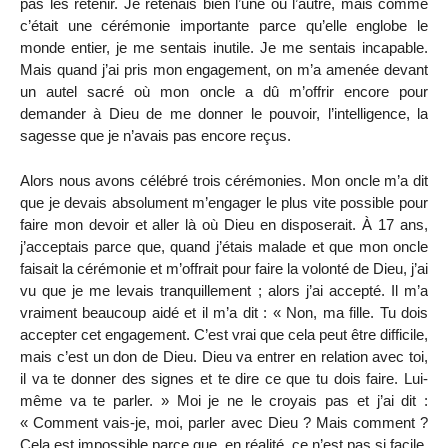
pas les retenir. Je retenais bien l’une ou l’autre, mais comme
c’était une cérémonie importante parce qu’elle englobe le
monde entier, je me sentais inutile. Je me sentais incapable.
Mais quand j’ai pris mon engagement, on m’a amenée devant
un autel sacré où mon oncle a dû m’offrir encore pour
demander à Dieu de me donner le pouvoir, l’intelligence, la
sagesse que je n’avais pas encore reçus.
Alors nous avons célébré trois cérémonies. Mon oncle m’a dit
que je devais absolument m’engager le plus vite possible pour
faire mon devoir et aller là où Dieu en disposerait. À 17 ans,
j’acceptais parce que, quand j’étais malade et que mon oncle
faisait la cérémonie et m’offrait pour faire la volonté de Dieu, j’ai
vu que je me levais tranquillement ; alors j’ai accepté. Il m’a
vraiment beaucoup aidé et il m’a dit : « Non, ma fille. Tu dois
accepter cet engagement. C’est vrai que cela peut être difficile,
mais c’est un don de Dieu. Dieu va entrer en relation avec toi,
il va te donner des signes et te dire ce que tu dois faire. Lui-
même va te parler. » Moi je ne le croyais pas et j’ai dit :
« Comment vais-je, moi, parler avec Dieu ? Mais comment ?
Cela est impossible parce que, en réalité, ce n’est pas si facile,