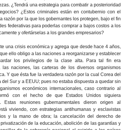
uezas. ¿Tendrá una estrategia para combatir a posterioridad
negocios? ¿Estos criminales están en contubernio con el
 razón por la que los gobernantes los protegen, bajo el fin
des federativas para poderlas comprar a bajos costos a los
amente y ofertárselas a los grandes empresarios?
iste una crisis económica y agrega que desde hace 4 años,
ue ello obligo a las naciones a reorganizarse y establecer
dar los privilegios de la clase alta. Para tal fin era
 a las naciones, las carteras de los diversos organismos
a. Y que ésta fue la verdadera razón por la cual Corea del
a del Sur y a EEUU; pues no estaba dispuesta a quedar sin
rganismos económicos internacionales, caso contrario al
ormó con el hecho de que Estados Unidos siguiera
a. Estas reuniones gubernamentales dieron origen al
tá viviendo, con estrategias antihumanas y esclavistas
ios y la mano de obra; la cancelación del derecho de
privatización de la educación, abolición de las garantías y