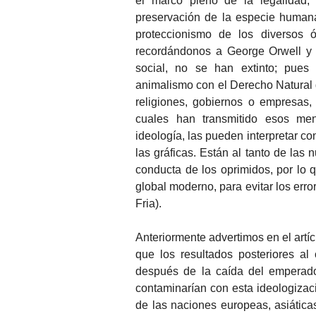
el marco pleno de la legalidad; 
preservación de la especie humana
proteccionismo de los diversos ó
recordándonos a George Orwell y s
social, no se han extinto; pues 
animalismo con el Derecho Natural d
religiones, gobiernos o empresas,
cuales han transmitido esos men
ideología, las pueden interpretar con
las gráficas. Están al tanto de las
conducta de los oprimidos, por lo
global moderno, para evitar los err
Fria).
Anteriormente advertimos en el artí
que los resultados posteriores al
después de la caída del emperado
contaminarían con esta ideologizaci
de las naciones europeas, asiátic