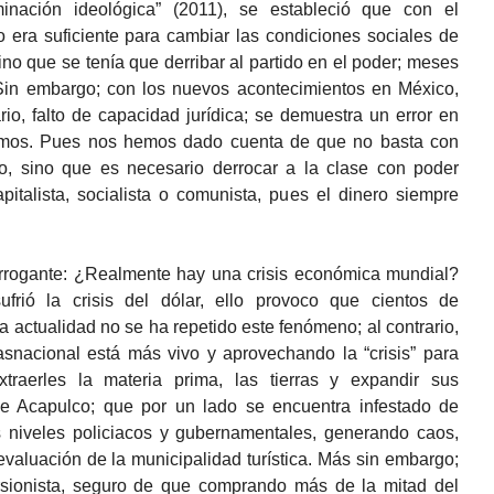
inación ideológica” (2011), se estableció que con el
 era suficiente para cambiar las condiciones sociales de
no que se tenía que derribar al partido en el poder; meses
 Sin embargo; con los nuevos acontecimientos en México,
o, falto de capacidad jurídica; se demuestra un error en
gimos. Pues nos hemos dado cuenta de que no basta con
do, sino que es necesario derrocar a la clase con poder
pitalista, socialista o comunista, pues el dinero siempre
terrogante: ¿Realmente hay una crisis económica mundial?
rió la crisis del dólar, ello provoco que cientos de
a actualidad no se ha repetido este fenómeno; al contrario,
rasnacional está más vivo y aprovechando la “crisis” para
xtraerles la materia prima, las tierras y expandir sus
de Acapulco; que por un lado se encuentra infestado de
os niveles policiacos y gubernamentales, generando caos,
evaluación de la municipalidad turística. Más sin embargo;
rsionista, seguro de que comprando más de la mitad del