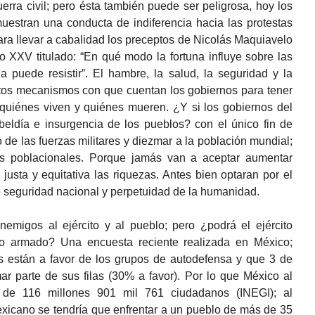
ra civil; pero ésta también puede ser peligrosa, hoy los
uestran una conducta de indiferencia hacia las protestas
ra llevar a cabalidad los preceptos de Nicolás Maquiavelo
o XXV titulado: “En qué modo la fortuna influye sobre las
puede resistir”. El hambre, la salud, la seguridad y la
ntos mecanismos con que cuentan los gobiernos para tener
 quiénes viven y quiénes mueren. ¿Y si los gobiernos del
beldía e insurgencia de los pueblos? con el único fin de
 de las fuerzas militares y diezmar a la población mundial;
es poblacionales. Porque jamás van a aceptar aumentar
 justa y equitativa las riquezas. Antes bien optaran por el
e seguridad nacional y perpetuidad de la humanidad.
migos al ejército y al pueblo; pero ¿podrá el ejército
blo armado? Una encuesta reciente realizada en México;
 están a favor de los grupos de autodefensa y que 3 de
ar parte de sus filas (30% a favor). Por lo que México al
 de 116 millones 901 mil 761 ciudadanos (INEGI); al
exicano se tendría que enfrentar a un pueblo de más de 35