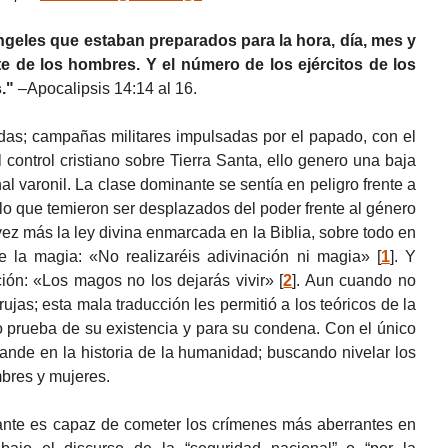
ngeles que estaban preparados para la hora, día, mes y
rte de los hombres. Y el número de los ejércitos de los
."
–Apocalipsis 14:14 al 16.
das; campañas militares impulsadas por el papado, con el
l control cristiano sobre Tierra Santa, ello genero una baja
l varonil. La clase dominante se sentía en peligro frente a
o que temieron ser desplazados del poder frente al género
z más la ley divina enmarcada en la Biblia, sobre todo en
e la magia: «No realizaréis adivinación ni magia»
[
1
]
. Y
ión: «Los magos no los dejarás vivir»
[
2
]
. Aun cuando no
ujas; esta mala traducción les permitió a los teóricos de la
 prueba de su existencia y para su condena. Con el único
rande en la historia de la humanidad; buscando nivelar los
bres y mujeres.
ante es capaz de cometer los crímenes más aberrantes en