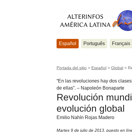
Español
Português
Français
Portada del sitio
>
Español
>
Global
>
Re
“En las revoluciones hay dos clases
de ellas”. – Napoleón Bonaparte
Revolución mundia
evolución global
Emilio Nahín Rojas Madero
Martes 9 de julio de 2013
,
puesto en lín