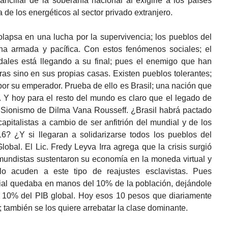
cillar de la soberanía nacional al exigirle a los países
a de los energéticos al sector privado extranjero.
lapsa en una lucha por la supervivencia; los pueblos del
a armada y pacífica. Con estos fenómenos sociales; el
dales está llegando a su final; pues el enemigo que han
ras sino en sus propias casas. Existen pueblos tolerantes;
or su emperador. Prueba de ello es Brasil; una nación que
 Y hoy para el resto del mundo es claro que el legado de
el Sionismo de Dilma Vana Rousseff. ¿Brasil habrá pactado
apitalistas a cambio de ser anfitrión del mundial y de los
6? ¿Y si llegaran a solidarizarse todos los pueblos del
lobal. El Lic. Fredy Leyva Irra agrega que la crisis surgió
mundistas sustentaron su economía en la moneda virtual y
llo acuden a este tipo de reajustes esclavistas. Pues
ial quedaba en manos del 10% de la población, dejándole
n 10% del PIB global. Hoy esos 10 pesos que diariamente
 también se los quiere arrebatar la clase dominante.