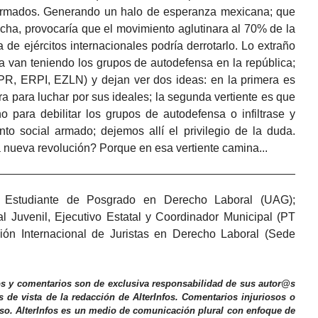
armados. Generando un halo de esperanza mexicana; que
cha, provocaría que el movimiento aglutinara al 70% de la
 de ejércitos internacionales podría derrotarlo. Lo extraño
ía van teniendo los grupos de autodefensa en la república;
EPR, ERPI, EZLN) y dejan ver dos ideas: en la primera es
 para luchar por sus ideales; la segunda vertiente es que
 para debilitar los grupos de autodefensa o infiltrase y
nto social armado; dejemos allí el privilegio de la duda.
nueva revolución? Porque en esa vertiente camina...
Estudiante de Posgrado en Derecho Laboral (UAG);
l Juvenil, Ejecutivo Estatal y Coordinador Municipal (PT
ión Internacional de Juristas en Derecho Laboral (Sede
os y comentarios son de exclusiva responsabilidad de sus autor@s
s de vista de la redacción de AlterInfos. Comentarios injuriosos o
iso. AlterInfos es un medio de comunicación plural con enfoque de