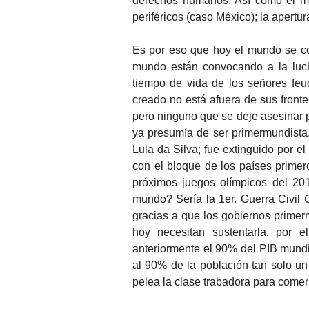
derechos humanos. Así como el man
periféricos (caso México); la apertur
Es por eso que hoy el mundo se co
mundo están convocando a la luch
tiempo de vida de los señores feu
creado no está afuera de sus fronte
pero ninguno que se deje asesinar p
ya presumía de ser primermundista.
Lula da Silva; fue extinguido por 
con el bloque de los países primerc
próximos juegos olímpicos del 201
mundo? Sería la 1er. Guerra Civil G
gracias a que los gobiernos primer
hoy necesitan sustentarla, por e
anteriormente el 90% del PIB mund
al 90% de la población tan solo u
pelea la clase trabadora para comer;