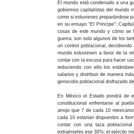
El mundo está condenado a una guer
gobiernos capitalistas del mundo m
como si estuvieses preparándose pa
en su ensayo “El Príncipe”; Capítul
cosas de este mundo y cómo se la 
guerra; son solo algunos de los ta
un control poblacional, decidiendo
mundo estuviesen a favor de la re
contar con la excusa para hacer uso
reduciendo con ello los estándar
salarios y distribuir de manera más
genocidio poblacional disfrazado d
En México el Estado pondrá de ene
constitucional enfrentarse al pue
arrojo que 7 de cada 10 mexicanos
cada 10 estarían dispuestos a form
contar con una taza poblacional
extraérseles ese 30%; el ejército m