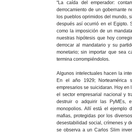
“La caída del emperador: contam
derrocamiento de un gobernante no
los pueblos oprimidos del mundo, si
después así ocurrió en el Egipto.
como la imposición de un mandatari
nuestras hipótesis que hoy corre
derrocar al mandatario y su parti
monetario; sin importar que sea ca
termina corrompiéndolos.
Algunos intelectuales hacen la in
En el año 1929; Norteamérica suf
empresarios se suicidaran. Hoy en l
el sector empresarial nacional y t
destruir o adquirir las PyMEs, e
monopolios. Allí está el ejemplo 
mafias, protegidas por los divers
desestabilidad social, crímenes y d
se observa a un Carlos Slim inve