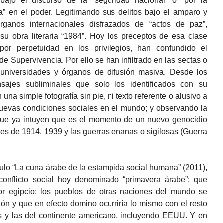
bajo el discurso de la “seguridad nacional” o “por la
” en el poder. Legitimando sus delitos bajo el amparo y
rganos internacionales disfrazados de “actos de paz”,
u obra literaria “1984”. Hoy los preceptos de esa clase
por perpetuidad en los privilegios, han confundido el
e Supervivencia. Por ello se han infiltrado en las sectas o
 universidades y órganos de difusión masiva. Desde los
sajes subliminales que solo los identificados con su
 una simple fotografía sin pie, ni texto referente o alusivo a
 nuevas condiciones sociales en el mundo; y observando la
 que ya intuyen que es el momento de un nuevo genocidio
ores de 1914, 1939 y las guerras enanas o sigilosas (Guerra
culo “La cuna árabe de la estampida social humana” (2011),
 conflicto social hoy denominado “primavera árabe”; que
r egipcio; los pueblos de otras naciones del mundo se
ón y que en efecto domino ocurriría lo mismo con el resto
as y las del continente americano, incluyendo EEUU. Y en