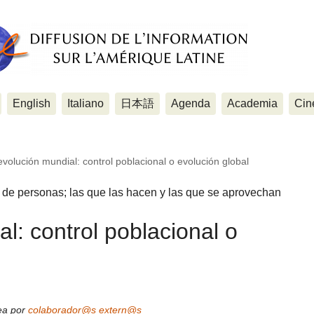
English
Italiano
日本語
Agenda
Academia
Cin
volución mundial: control poblacional o evolución global
 de personas; las que las hacen y las que se aprovechan
l: control poblacional o
ea por
colaborador@s extern@s