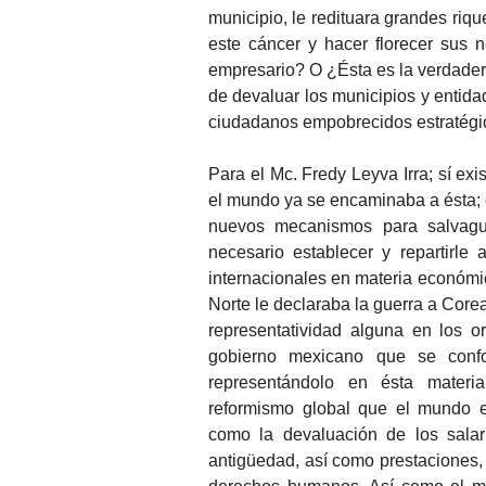
municipio, le redituara grandes riq
este cáncer y hacer florecer sus 
empresario? O ¿Ésta es la verdadera
de devaluar los municipios y entida
ciudadanos empobrecidos estratégic
Para el Mc. Fredy Leyva Irra; sí ex
el mundo ya se encaminaba a ésta; q
nuevos mecanismos para salvaguar
necesario establecer y repartirle
internacionales en materia económic
Norte le declaraba la guerra a Core
representatividad alguna en los o
gobierno mexicano que se conf
representándolo en ésta materi
reformismo global que el mundo es
como la devaluación de los salar
antigüedad, así como prestaciones, 