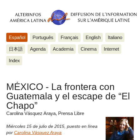
Español
Português
Français
English
Italiano
日本語
Agenda
Academia
Cinema
Internet
Index
MÉXICO - La frontera con
Guatemala y el escape de “El
Chapo”
Carolina Vásquez Araya, Prensa Libre
Miércoles 15 de julio de 2015
,
puesto en línea
por
Carolina Vásquez Araya