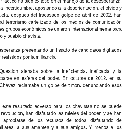
 fáctico ha sido exitoso en el manejo de la desesperanza,
 la incertidumbre, apostando a la desorientación, el olvido y
uela, después del fracasado golpe de abril de 2002, han
 al terrorismo cartelizado de los medios de comunicación
des grupos económicos se unieron internacionalmente para
no y pueblo chavista.
speranza presentando un listado de candidatos digitados
resistidos por la militancia.
estion alertaba sobre la ineficiencia, ineficacia y la
tarse en esferas del poder. En octubre de 2012, en su
o Chávez reclamaba un golpe de timón, denunciando esos
 este resultado adverso para los chavistas no se puede
revolución, han disfrutado las mieles del poder, y se han
apropiarse de los recursos de todos, disfrutando de
amiliares, a sus amantes y a sus amigos. Y menos a los