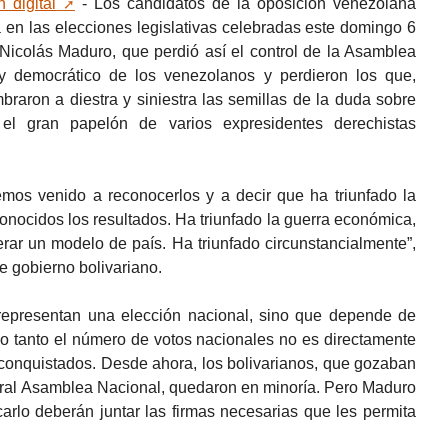
 digital
- Los candidatos de la oposición venezolana
 en las elecciones legislativas celebradas este domingo 6
 Nicolás Maduro, que perdió así el control de la Asamblea
 y democrático de los venezolanos y perdieron los que,
braron a diestra y siniestra las semillas de la duda sobre
 el gran papelón de varios expresidentes derechistas
emos venido a reconocerlos y a decir que ha triunfado la
nocidos los resultados. Ha triunfado la guerra económica,
nerar un modelo de país. Ha triunfado circunstancialmente”,
de gobierno bolivariano.
representan una elección nacional, sino que depende de
r lo tanto el número de votos nacionales no es directamente
 conquistados. Desde ahora, los bolivarianos, que gozaban
eral Asamblea Nacional, quedaron en minoría. Pero Maduro
arlo deberán juntar las firmas necesarias que les permita