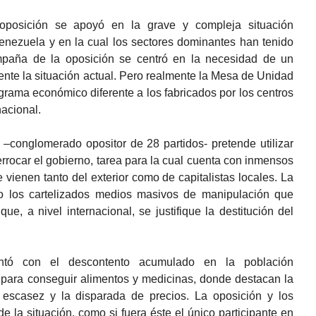
 oposición se apoyó en la grave y compleja situación
nezuela y en la cual los sectores dominantes han tenido
ampaña de la oposición se centró en la necesidad de un
nte la situación actual. Pero realmente la Mesa de Unidad
rama económico diferente a los fabricados por los centros
nacional.
onglomerado opositor de 28 partidos- pretende utilizar
errocar el gobierno, tarea para la cual cuenta con inmensos
e vienen tanto del exterior como de capitalistas locales. La
sido los cartelizados medios masivos de manipulación que
ue, a nivel internacional, se justifique la destitución del
ntó con el descontento acumulado en la población
 para conseguir alimentos y medicinas, donde destacan la
la escasez y la disparada de precios. La oposición y los
e la situación, como si fuera éste el único participante en