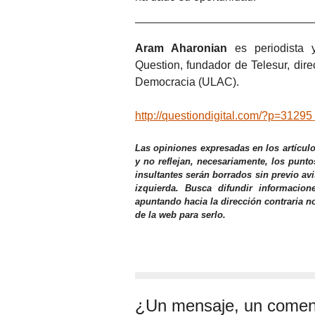
Aram Aharonian
es periodista y
Question, fundador de Telesur, dir
Democracia (ULAC).
http://questiondigital.com/?p=31295
Las opiniones expresadas en los artícul
y no reflejan, necesariamente, los punto
insultantes serán borrados sin previo av
izquierda. Busca difundir informacio
apuntando hacia la dirección contraria n
de la web para serlo.
¿Un mensaje, un comen