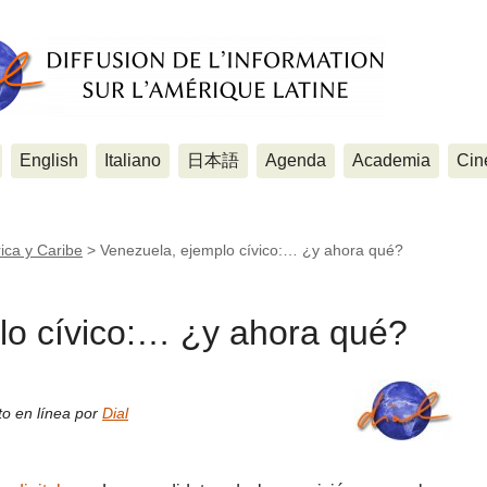
English
Italiano
日本語
Agenda
Academia
Cin
ica y Caribe
>
Venezuela, ejemplo cívico:… ¿y ahora qué?
lo cívico:… ¿y ahora qué?
to en línea por
Dial