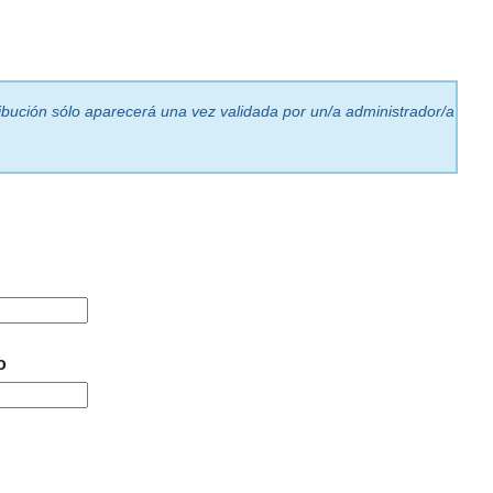
ribución sólo aparecerá una vez validada por un/a administrador/a
o