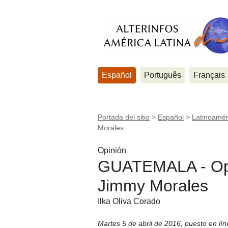
Español
Português
Français
Portada del sitio
>
Español
>
Latinoamér
Morales
Opinión
GUATEMALA - Oper
Jimmy Morales
Ilka Oliva Corado
Martes 5 de abril de 2016
,
puesto en lí