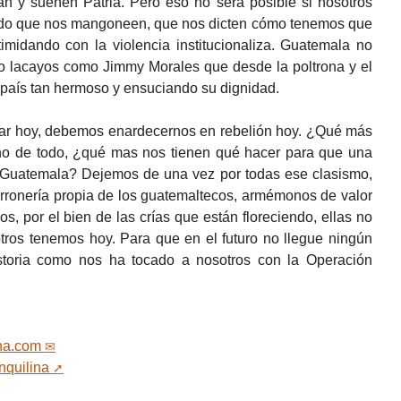
an y sueñen Patria. Pero eso no será posible si nosotros
do que nos mangoneen, que nos dicten cómo tenemos que
imidando con la violencia institucionaliza. Guatemala no
o lacayos como Jimmy Morales que desde la poltrona y el
país tan hermoso y ensuciando su dignidad.
ar hoy, debemos enardecernos en rebelión hoy. ¿Qué más
 de todo, ¿qué mas nos tienen qué hacer para que una
a Guatemala? Dejemos de una vez por todas ese clasismo,
farronería propia de los guatemaltecos, armémonos de valor
, por el bien de las crías que están floreciendo, ellas no
ros tenemos hoy. Para que en el futuro no llegue ningún
istoria como nos ha tocado a nosotros con la Operación
na.com
nquilina