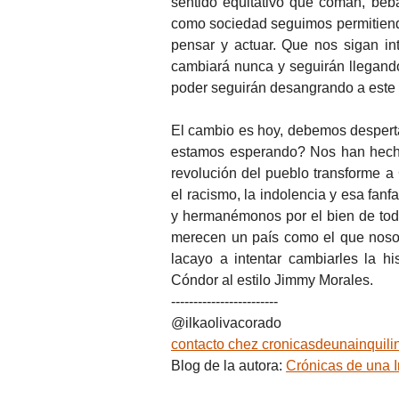
sentido equitativo que coman, beb
como sociedad seguimos permitien
pensar y actuar. Que nos sigan int
cambiará nunca y seguirán llegand
poder seguirán desangrando a este 
El cambio es hoy, debemos despert
estamos esperando? Nos han hecho
revolución del pueblo transforme 
el racismo, la indolencia y esa fan
y hermanémonos por el bien de todos
merecen un país como el que nosot
lacayo a intentar cambiarles la h
Cóndor al estilo Jimmy Morales.
------------------------
@ilkaolivacorado
contacto
chez
cronicasdeunainquili
Blog de la autora:
Crónicas de una I