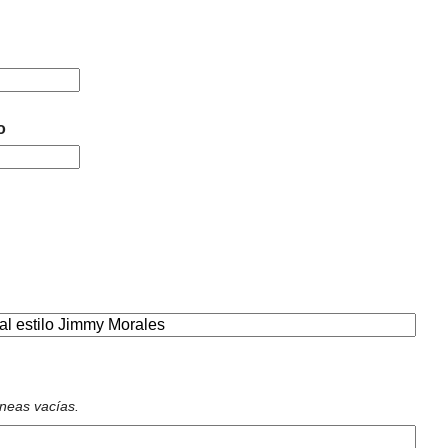
o
íneas vacías.