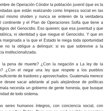
mbre de Operación Cóndor la población juvenil (que es la
redadas que están realizando como limpieza social en las
y así mismo olviden y nunca se enteren de la verdadera
 continente y el Plan de Operaciones Sofía que tiene a
igios del Genocidio. Eso quieren; que esa juventud y que
tórica, ni identidad y que niegue el Genocidio. Y que en
a marginada a la que el Estado le niega toda oportunidad
ue no la obligue a delinquir; si es que sobrevive a la
ia institucionalizada.
n la pena de muerte? ¿Con la negación a La ley de la
o? ¿Con el negar una ley que respete a los pueblos
suficiente de traidores y aprovechados. Guatemala merece
e desee sacar adelante al país alejándose de políticas
temala necesita un gobierno de gente honesta, que busque
nidad de todo sistema.
o seres humanos íntegros, con conciencia social, con