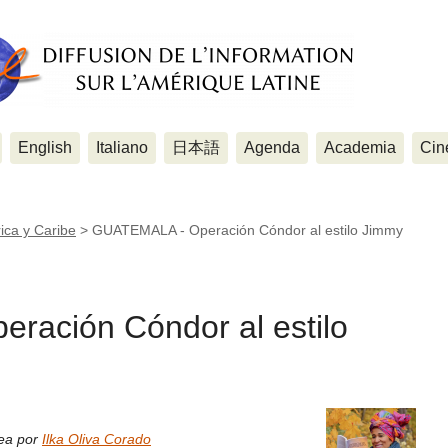
English
Italiano
日本語
Agenda
Academia
Cin
ica y Caribe
>
GUATEMALA - Operación Cóndor al estilo Jimmy
ación Cóndor al estilo
nea por
Ilka Oliva Corado