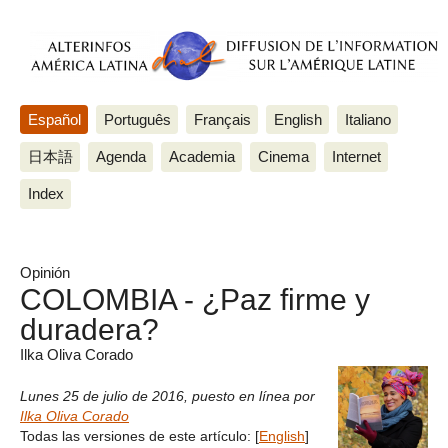
Español
Português
Français
English
Italiano
日本語
Agenda
Academia
Cinema
Internet
Index
Opinión
COLOMBIA - ¿Paz firme y
duradera?
Ilka Oliva Corado
Lunes 25 de julio de 2016
,
puesto en línea por
Ilka Oliva Corado
Todas las versiones de este artículo:
[
English
]