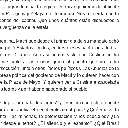
a lograr dominar la región. Derrocar gobiernos totalmente
en Paraguay y Zelaya en Honduras). Nos recuerda que la
rdenes del capital. Que unos cuántos están dispuestos a
a vergüenza de la estafa.
entina, Macri que desde el primer día de su mandato echó
que pidió Estados Unidos, en tres meses había logrado tirar
tas de 12 años. Aún así hemos visto que Cristina no ha
amente junto a las masas, junto al pueblo que no la ha
ecución junto a otros líderes políticos y Las Abuelas de la
resa política del gobierno de Macri y lo quieren hacer con
e la Plaza de Mayo. Y quieren ver a Cristina encarcelada
los logros y por haber empoderado al pueblo.
dejará arrebatar los logros? ¿Permitirá que este grupo de
ará que vuelva el neoliberalismo al país? ¿Qué vuelva la
tal, las minerías, la deforestación y los ecocidios? ¿La
 desde el terror? ¿El silencio y el espanto? ¿Qué Brasil