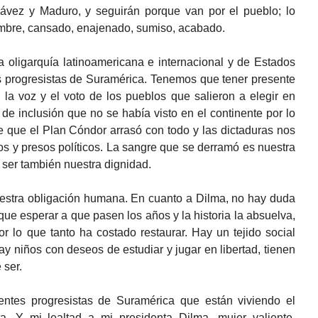
ávez y Maduro, y seguirán porque van por el pueblo; lo
ambre, cansado, enajenado, sumiso, acabado.
a oligarquía latinoamericana e internacional y de Estados
s progresistas de Suramérica. Tenemos que tener presente
la voz y el voto de los pueblos que salieron a elegir en
 de inclusión que no se había visto en el continente por lo
 que el Plan Cóndor arrasó con todo y las dictaduras nos
os y presos políticos. La sangre que se derramó es nuestra
 ser también nuestra dignidad.
nuestra obligación humana. En cuanto a Dilma, no hay duda
que esperar a que pasen los años y la historia la absuelva,
 lo que tanto ha costado restaurar. Hay un tejido social
ay niños con deseos de estudiar y jugar en libertad, tienen
 ser.
entes progresistas de Suramérica que están viviendo el
sta. Y mi lealtad a mi presidenta Dilma, mujer valiente,