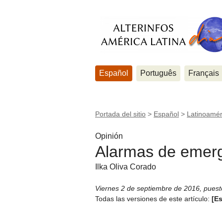
Español
Português
Français
Portada del sitio
>
Español
>
Latinoamér
Opinión
Alarmas de emerg
Ilka Oliva Corado
Viernes 2 de septiembre de 2016
,
puest
Todas las versiones de este artículo:
[E