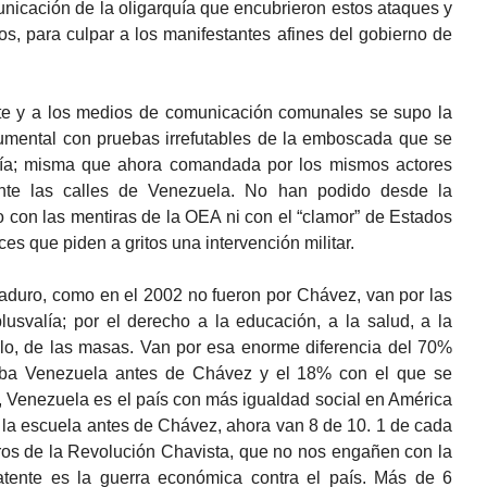
nicación de la oligarquía que encubrieron estos ataques y
, para culpar a los manifestantes afines del gobierno de
te y a los medios de comunicación comunales se supo la
cumental con pruebas irrefutables de la emboscada que se
uía; misma que ahora comandada por los mismos actores
nte las calles de Venezuela. No han podido desde la
con las mentiras de la OEA ni con el “clamor” de Estados
s que piden a gritos una intervención militar.
duro, como en el 2002 no fueron por Chávez, van por las
plusvalía; por el derecho a la educación, a la salud, a la
blo, de las masas. Van por esa enorme diferencia del 70%
aba Venezuela antes de Chávez y el 18% con el que se
 Venezuela es el país con más igualdad social en América
 la escuela antes de Chávez, ahora van 8 de 10. 1 de cada
gros de la Revolución Chavista, que no nos engañen con la
atente es la guerra económica contra el país. Más de 6