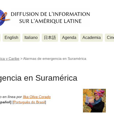
English
Italiano
日本語
Agenda
Academia
Cin
ica y Caribe
>
Alarmas de emergencia en Suramérica
encia en Suramérica
o en línea por
Ilka Oliva Corado
spañol]
[
Português do Brasil
]