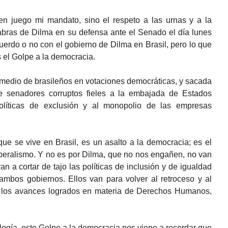
n juego mi mandato, sino el respeto a las urnas y a la
abras de Dilma en su defensa ante el Senado el día lunes
erdo o no con el gobierno de Dilma en Brasil, pero lo que
 el Golpe a la democracia.
 medio de brasileños en votaciones democráticas, y sacada
e senadores corruptos fieles a la embajada de Estados
olíticas de exclusión y al monopolio de las empresas
 que se vive en Brasil, es un asalto a la democracia; es el
iberalismo. Y no es por Dilma, que no nos engañen, no van
an a cortar de tajo las políticas de inclusión y de igualdad
ambos gobiernos. Ellos van para volver al retroceso y al
r los avances logrados en materia de Derechos Humanos,
logía, este Golpe a la democracia nos viene a recordar que