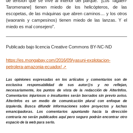
de tensión que se vive al interior del parque. “[Los Tagaeri-
Taromenane] tienen miedo de los helicópteros, de las
escopetas, de las máquinas que abren caminos… y los otros
(waoranis y campesinos) tienen miedo de las lanzas. Y el
miedo es mal consejero”.
Publicado bajo licencia Creative Commons BY-NC-ND
https://es.mongabay.com/2016/09/yasuni-explotacion-
petrolera-amazonia-ecuador/
Las opiniones expresadas en los artículos y comentarios son de
exclusiva responsabilidad de sus autor@s y no reflejan,
necesariamente, los puntos de vista de la redacción de AlterInfos.
Comentarios injuriosos o insultantes serán borrados sin previo aviso.
AlterInfos es un medio de comunicación plural con enfoque de
izquierda. Busca difundir informaciones sobre proyectos y luchas
emancipadoras. Los comentarios apuntando hacia la dirección
contraria no serán publicados aquí pero seguro podrán encontrar otro
espacio de la web para serlo.