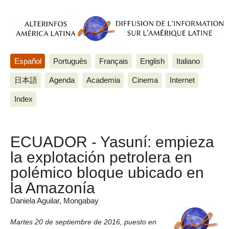
Español
Português
Français
English
Italiano
日本語
Agenda
Academia
Cinema
Internet
Index
ECUADOR - Yasuní: empieza
la explotación petrolera en
polémico bloque ubicado en
la Amazonía
Daniela Aguilar, Mongabay
Martes 20 de septiembre de 2016
,
puesto en