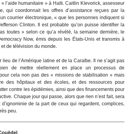
« l’aide humanitaire » à Haïti. Caitlin Klevorick, assesseur
e, qui coordonnait les offres d’assistance reçues par la
n courrier électronique, « que les personnes indiquent si
fferson Clinton. Il est probable qu’on puisse identifier la
as toutes » selon ce qu’a révélé, la semaine dernière, le
Democracy Now, émis depuis les États-Unis et transmis à
o et de télévision du monde.
 lieu de l’Amérique latine et de la Caraïbe. Il ne s’agit pas
bien de mettre réellement en place un processus de
ut pour cela non pas des « missions de stabilisation » mais
ire des hôpitaux et des écoles, et des ressources pour
utter contre les épidémies, ainsi que des financements pour
ive. Chaque jour qui passe, alors que rien n’est fait, sera
 d’ignominie de la part de ceux qui regardent, complices,
très peu.
Couëdel
.