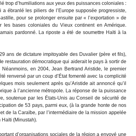
fié trop d’humiliations aux yeux des puissances coloniales :
ui a ébranlé les piliers de l’Europe supposée progressiste,
astille, pour se prolonger ensuite par « l’exportation » de
er les bases coloniales du Vieux continent en Amérique.
jamais pardonné. La riposte a été de soumettre Haïti à la
 ans de dictature impitoyable des Duvalier (père et fils),
 restauration démocratique qui aiderait le pays à sortir de
Néanmoins, en 2004, Jean Bertrand Aristide, le premier
té renversé par un coup d’État fomenté avec la complicité
elques mois seulement après qu’Aristide ait annoncé qu’il
orique à l’ancienne métropole. La réponse de la puissance
aire, soutenue par les États-Unis au Conseil de sécurité de
ticipation de 53 pays, parmi eux, (à la grande honte de nos
et de la Caraïbe, par l’intermédiaire de la mission appelée
 Haïti (Minustah).
rtant d’organisations sociales de la région a envoyé une