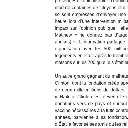
présent, Haïti doit affronter à nouv
mort de centaines de citoyens et d
se sont empressés d’envoyer une a
heure lors d’une intervention milit
impact sur l’opinion publique : ell
Matthew « ne donnez pas d’argen
anglais) ». L’information partagée p
organisation avec les 500 million
logements en Haïti après le tremble
maisons sur les 700 qu’elle s’était 
Un autre grand gagnant du malheur d
Clinton, dont la fondation créée ap
de deux mille millions de dollars,
« Haïti ». Clinton est devenu le 
donations vers ce pays et surtout 
vaccins nécessaires à la lutte contr
années, parvienne à sa fondation. 
d’État, a favorisé ses amis ou les r