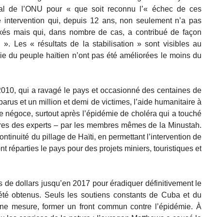
éral de l’ONU pour « que soit reconnu l’« échec de ces
ne intervention qui, depuis 12 ans, non seulement n’a pas
t fixés mais qui, dans nombre de cas, a contribué de façon
 ». Les « résultats de la stabilisation » sont visibles au
vie du peuple haïtien n’ont pas été améliorées le moins du
2010, qui a ravagé le pays et occasionné des centaines de
parus et un million et demi de victimes, l’aide humanitaire à
e négoce, surtout après l’épidémie de choléra qui a touché
dires des experts – par les membres mêmes de la Minustah.
ontinuité du pillage de Haïti, en permettant l’intervention de
t réparties le pays pour des projets miniers, touristiques et
s de dollars jusqu’en 2017 pour éradiquer définitivement le
 été obtenus. Seuls les soutiens constants de Cuba et du
ne mesure, former un front commun contre l’épidémie. À