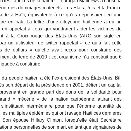
eau les caprices de la nature : l’ouragan Matthews a causé la
’énormes dommages matériels. Les Etats-Unis et la France
ide à Haïti, équivalente à ce qu’ils dépensaient en une
aire en Irak. La lettre d’une citoyenne haïtienne a eu un
e en appelait à ceux qui voudraient aider les victimes de
t à la Croix rouge des États-Unis (ARC son sigle en
ar un utilisateur de twitter rappelait « ce qu’a fait cette
s de dollars » qu’elle avait reçus pour construire des
ment de terre de 2010 : cet organisme n’a construit que 6
engagée à construire.
u peuple haïtien a été l’ex-président des États-Unis, Bill
rès son départ de la présidence en 2001, détient un capital
 provenant en grande part des dons de la solidarité pour
grand « mécène » de la nation caribéenne, attirant des
s’instituant intermédiaire pour que l’énorme quantité de
e les multiples épidémies qui ont ravagé Haïti ces dernières
Son épouse Hillary Clinton, lorsqu’elle était Secrétaire
elations personnelles de son mari, en tant que signataires de