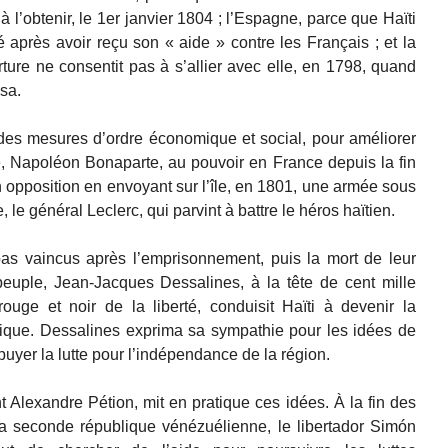
à l’obtenir, le 1er janvier 1804 ; l’Espagne, parce que Haïti
 après avoir reçu son « aide » contre les Français ; et la
ure ne consentit pas à s’allier avec elle, en 1798, quand
osa.
 des mesures d’ordre économique et social, pour améliorer
e, Napoléon Bonaparte, au pouvoir en France depuis la fin
opposition en envoyant sur l’île, en 1801, une armée sous
e général Leclerc, qui parvint à battre le héros haïtien.
pas vaincus après l’emprisonnement, puis la mort de leur
euple, Jean-Jacques Dessalines, à la tête de cent mille
uge et noir de la liberté, conduisit Haïti à devenir la
ique. Dessalines exprima sa sympathie pour les idées de
uyer la lutte pour l’indépendance de la région.
 Alexandre Pétion, mit en pratique ces idées. À la fin des
la seconde république vénézuélienne, le libertador Simón