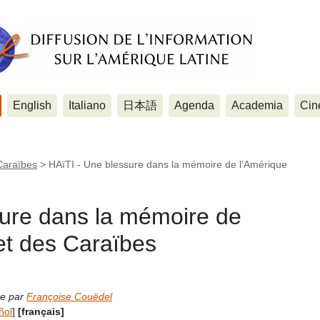
English
Italiano
日本語
Agenda
Academia
Cin
Caraïbes
>
HAïTI - Une blessure dans la mémoire de l’Amérique
sure dans la mémoire de
 et des Caraïbes
ne par
Françoise Couëdel
ñol
]
[français]