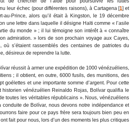
ut de chercher de l’aide pour poursuivre les luttes
nu leur échec (pour différentes raisons), à Cartagena
[
1
]
et
t-au-Prince, alors qu’il était à Kingston, le 19 décembre
ion une lettre dans laquelle il désigne Haïti comme « l’asile
rtie du monde » ; il lui témoigne son intérêt à « connaître
 son admiration. » lors de son prochain voyage aux Cayes,
e, où s’étaient rassemblés des centaines de patriotes du
, désireux de reprendre la lutte.
olívar réussit à armer une expédition de 1000 vénézuéliens,
tiens ; il obtient, en outre, 6000 fusils, des munitions, des
pt goélettes et une importante somme d’argent. Pour cette
 historien vénézuélien Reinaldo Rojas, Bolívar qualifia le
de toutes les véritables républicains ». Nous, vénézuéliens
la conduite de Bolívar, nous devons notre indépendance et
pourrons faire pour ce pays frère sera toujours bien peu en
nt fait pour nous, lors d’un des moments les plus critiques