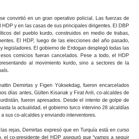
 convirtió en un gran operativo policial. Las fuerzas de
l HDP y en las casas de sus principales dirigentes. El DBP
íticos del pueblo kurdo, construidos en medio de trabas,
nentes. El HDP, luego de las elecciones del año pasado,
s y legisladores. El gobierno de Erdogan desplegó todas las
 esos comicios fueran cancelados. Pese a todo, el HDP
presentando al movimiento kurdo, sino a sectores de la
país.
hattin Demirtas y Figen Yüksekdag, fueron encarcelados
nos días antes, Gülten Kisanak y Firat Anli, co-alcaldes de
l Kurdistán, fueron apresados. Desde el intento de golpe de
sta la actualidad, el gobierno turco intervino 28 alcaldías
a sus co-alcaldes y enviando interventores.
las rejas, Demirtas expresó que en Turquía está en curso
sto, el co-presidente del HDP aseguró que “vamos a seguir