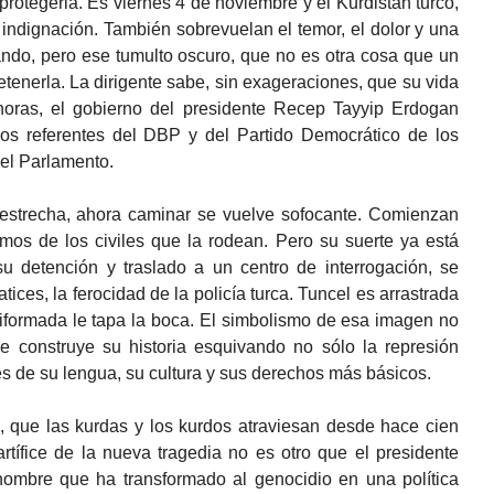
protegerla. Es viernes 4 de noviembre y el Kurdistán turco,
n indignación. También sobrevuelan el temor, el dolor y una
ando, pero ese tumulto oscuro, que no es otra cosa que un
etenerla. La dirigente sabe, sin exageraciones, que su vida
horas, el gobierno del presidente Recep Tayyip Erdogan
os referentes del DBP y del Partido Democrático de los
 el Parlamento.
estrecha, ahora caminar se vuelve sofocante. Comienzan
amos de los civiles que la rodean. Pero su suerte ya está
 detención y traslado a un centro de interrogación, se
tices, la ferocidad de la policía turca. Tuncel es arrastrada
niformada le tapa la boca. El simbolismo de esa imagen no
e construye su historia esquivando no sólo la represión
nes de su lengua, su cultura y sus derechos más básicos.
a, que las kurdas y los kurdos atraviesan desde hace cien
rtífice de la nueva tragedia no es otro que el presidente
 hombre que ha transformado al genocidio en una política