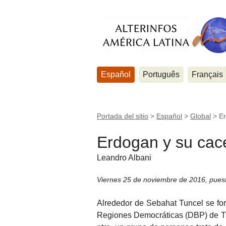
Español
Português
Français
Portada del sitio
>
Español
>
Global
>
Er
Erdogan y su cace
Leandro Albani
Viernes 25 de noviembre de 2016
,
pues
Alrededor de Sebahat Tuncel se for
Regiones Democráticas (DBP) de Tur