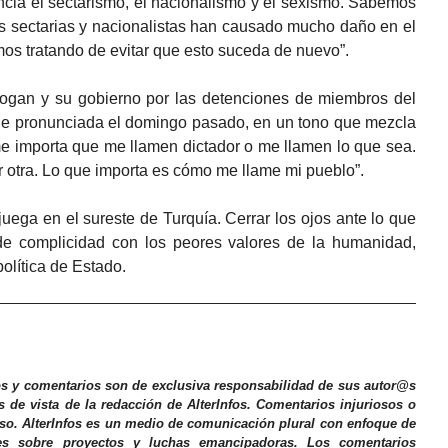
ia el sectarismo, el nacionalismo y el sexismo. Sabemos
icas sectarias y nacionalistas han causado mucho daño en el
os tratando de evitar que esto suceda de nuevo”.
Erdogan y su gobierno por las detenciones de miembros del
fue pronunciada el domingo pasado, en un tono que mezcla
e importa que me llamen dictador o me llamen lo que sea.
r otra. Lo que importa es cómo me llame mi pueblo”.
juega en el sureste de Turquía. Cerrar los ojos ante lo que
de complicidad con los peores valores de la humanidad,
olítica de Estado.
os y comentarios son de exclusiva responsabilidad de sus autor@s
s de vista de la redacción de AlterInfos. Comentarios injuriosos o
iso. AlterInfos es un medio de comunicación plural con enfoque de
nes sobre proyectos y luchas emancipadoras. Los comentarios