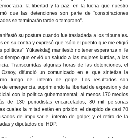
emocracia, la libertad y la paz, en la lucha que nuestro
rmó que las detenciones son parte de “conspiraciones
dades se terminarán tarde o temprano”.
ifestó su postura cuando fue trasladada a los tribunales.
s en su contra y expresó que “sólo el pueblo que me eligió
 políticas”. Yüksekdağ manifestó no tener esperanza ni fe
smo tiempo que envió un saludo a las mujeres kurdas, a las
ncia. Transcurridas algunas horas de las detenciones, el
r Ozsoy, difundió un comunicado en el que sintetiza la
erno luego del intento de golpe. Los resultados son
do de emergencia, suprimiendo la libertad de expresión y de
dicial con la política gubernamental; al menos 170 medios
ás de 130 periodistas encarcelados; 80 mil personas
las cuales la mitad están en prisión; el despido de casi 70
usados de impulsar el intento de golpe; y el retiro de la
tadas y diputados del HDP.