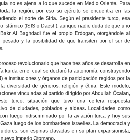
rquía no es ajena a lo que sucede en Medio Oriente. Para
oda la región, por eso su ejército se encuentra en las
adiendo el norte de Siria. Según el presidente turco, esa
do Islámico (ISIS o Daesh), aunque nadie duda de que uno
 Bakr Al Baghdadi fue el propio Erdogan, otorgándole al
pesado y la posibilidad de que transiten por el sur de
s.
roceso revolucionario que hace tres años se desarrolla en
oría kurda en el cual se declaró la autonomía, construyendo
e instituciones y órganos de participación regidos por la
la diversidad de géneros, religión y étnia. Este modelo,
ciones vinculadas al partido dirigido por Abdullah Öcalan,
ste turco, situación que tuvo una certera respuesta
ivo de ciudades, poblados y aldeas. Localidades como
con fuego indiscriminado por la aviación turca y hoy sus
e Gaza luego de los bombardeos israelíes. La democracia y
guidores, son espinas clavadas en su plan expansionista,
n nuevo Imperio Otomano.