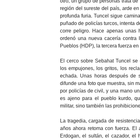
otro, un grupo de personas trata de 
región del sureste del país, arde e
profunda furia. Tuncel sigue camin
puñado de policías turcos, intenta d
corre peligro. Hace apenas unas 
ordenó una nueva cacería contra l
Pueblos (HDP), la tercera fuerza en
El cerco sobre Sebahat Tuncel se 
los empujones, los gritos, los recl
echada. Unas horas después de su
difunde una foto que muestra, sin ma
por policías de civil, y una mano u
es ajeno para el pueblo kurdo, qu
militar, sino también las prohibicio
La tragedia, cargada de resistenci
años ahora retoma con fuerza. El a
Erdogan, el sultán, el cazador, el