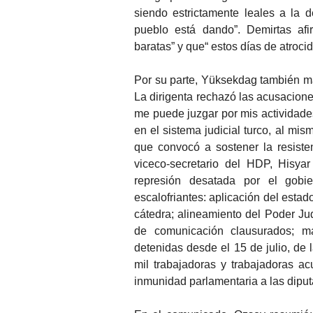
siendo estrictamente leales a la d
pueblo está dando”. Demirtas afi
baratas” y que“ estos días de atroci
Por su parte, Yüksekdag también man
La dirigenta rechazó las acusacione
me puede juzgar por mis actividades
en el sistema judicial turco, al mi
que convocó a sostener la resiste
viceco-secretario del HDP, Hisya
represión desatada por el gobi
escalofriantes: aplicación del esta
cátedra; alineamiento del Poder Ju
de comunicación clausurados; m
detenidas desde el 15 de julio, de 
mil trabajadoras y trabajadoras ac
inmunidad parlamentaria a las dipu