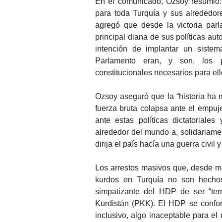
En el comunicado, Ozsoy resumió: 
para toda Turquía y sus alrededore
agregó que desde la victoria par
principal diana de sus políticas aut
intención de implantar un sistem
Parlamento eran, y son, los p
constitucionales necesarios para ell
Ozsoy aseguró que la “historia ha 
fuerza bruta colapsa ante el empuje
ante estas políticas dictatorial
alrededor del mundo a, solidariam
dirija el país hacía una guerra civil
Los arrestos masivos que, desde m
kurdos en Turquía no son hechos 
simpatizante del HDP de ser “terr
Kurdistán (PKK). El HDP se confo
inclusivo, algo inaceptable para el