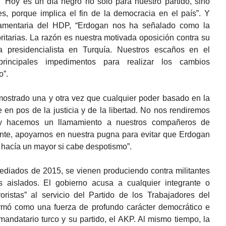
“Hoy es un día negro no sólo para nuestro partido, sino
s, porque implica el fin de la democracia en el país”. Y
lamentaria del HDP, “Erdogan nos ha señalado como la
oritarias. La razón es nuestra motivada oposición contra su
a presidencialista en Turquía. Nuestros escaños en el
rincipales impedimentos para realizar los cambios
o”.
mostrado una y otra vez que cualquier poder basado en la
 en pos de la justicia y de la libertad. No nos rendiremos
es y hacemos un llamamiento a nuestros compañeros de
ente, apoyarnos en nuestra pugna para evitar que Erdogan
 y hacía un mayor si cabe despotismo”.
ediados de 2015, se vienen produciendo contra militantes
aislados. El gobierno acusa a cualquier integrante o
oristas” al servicio del Partido de los Trabajadores del
rmó como una fuerza de profundo carácter democrático e
 mandatario turco y su partido, el AKP. Al mismo tiempo, la