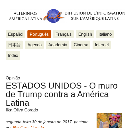
Español
Português
Français
English
Italiano
日本語
Agenda
Academia
Cinema
Internet
Index
Opinião
ESTADOS UNIDOS - O muro
de Trump contra a América
Latina
Ilka Oliva Corado
segunda-feira 30 de janeiro de 2017
,
postado
por
Ilka Oliva Corado