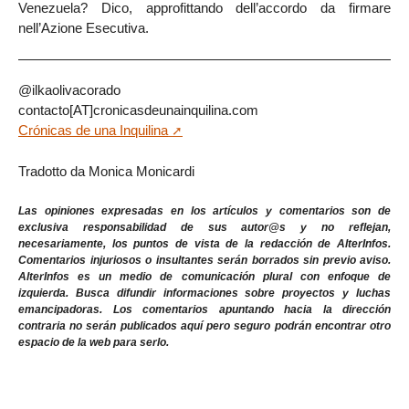
Venezuela? Dico, approfittando dell’accordo da firmare
nell’Azione Esecutiva.
@ilkaolivacorado
contacto[AT]cronicasdeunainquilina.com
Crónicas de una Inquilina
Tradotto da Monica Monicardi
Las opiniones expresadas en los artículos y comentarios son de
exclusiva responsabilidad de sus autor@s y no reflejan,
necesariamente, los puntos de vista de la redacción de AlterInfos.
Comentarios injuriosos o insultantes serán borrados sin previo aviso.
AlterInfos es un medio de comunicación plural con enfoque de
izquierda. Busca difundir informaciones sobre proyectos y luchas
emancipadoras. Los comentarios apuntando hacia la dirección
contraria no serán publicados aquí pero seguro podrán encontrar otro
espacio de la web para serlo.