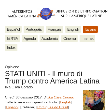
Español
Português
Français
English
Italiano
日本語
Agenda
Academia
Cinema
Internet
Index
Opinione
STATI UNITI - Il muro di
Trump contro America Latina
Ilka Oliva Corado
lunedì 30 gennaio 2017
,
di
Ilka Oliva Corado
Tutte le versioni di questo articolo:
[
English
]
[
Español
]
[italiano]
[
Português do Brasil
]