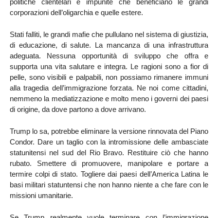
politiche clientelari e impunite che beneficiano le grandi
corporazioni dell’oligarchia e quelle estere.
Stati falliti, le grandi mafie che pullulano nel sistema di giustizia,
di educazione, di salute. La mancanza di una infrastruttura
adeguata. Nessuna opportunità di sviluppo che offra e
supporta una vita salutare e integra. Le ragioni sono a fior di
pelle, sono visibili e palpabili, non possiamo rimanere immuni
alla tragedia dell’immigrazione forzata. Ne noi come cittadini,
nemmeno la mediatizzazione e molto meno i governi dei paesi
di origine, da dove partono a dove arrivano.
Trump lo sa, potrebbe eliminare la versione rinnovata del Piano
Condor. Dare un taglio con la intromissione delle ambasciate
statunitensi nel sud del Rio Bravo. Restituire ciò che hanno
rubato. Smettere di promuovere, manipolare e portare a
termire colpi di stato. Togliere dai paesi dell’America Latina le
basi militari statuntensi che non hanno niente a che fare con le
missioni umanitarie.
Se Trump realmente vuole terminare con l’immigrazione